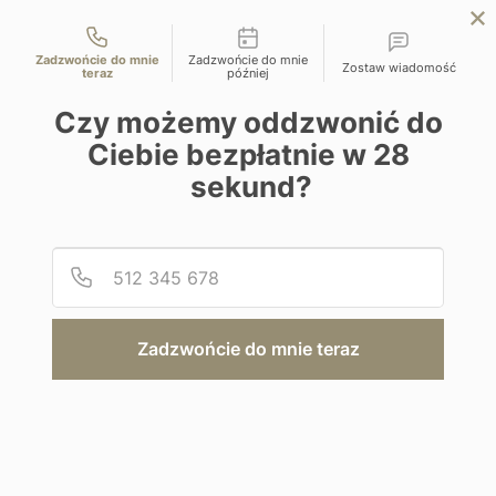
Możliwości kontaktu
EN
ZAPYTAJ O OFERTĘ
Zadzwońcie do mnie
Zadzwońcie do mnie
Zostaw wiadomość
teraz
później
Home
Programy
Finchley Guesthouse
Czy możemy oddzwonić do
Ciebie bezpłatnie w
28
sekund?
Podaj
Numer
Hotel
Finchley Guesthouse
Zadzwońcie do mnie teraz
RPA | Kapsztad