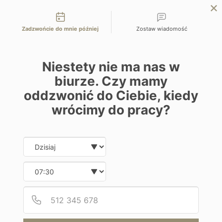
Możliwości kontaktu
EN
ZAPYTAJ O OFERTĘ
Zadzwońcie do mnie później
Zostaw wiadomość
Home
Programy
Torel Palace Lisbon
Niestety nie ma nas w
biurze. Czy mamy
oddzwonić do Ciebie, kiedy
wrócimy do pracy?
Hotel
Date and time slection for sch
Wybierz datę
Torel Palace Lisbon
Wybierz godzinę
Portugalia | Lizbona
Podaj
Numer