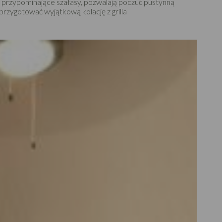
przypominające szałasy, pozwalają poczuć pustynną
przygotować wyjątkową kolację z grilla