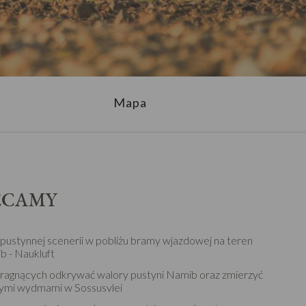
Mapa
ECAMY
 pustynnej scenerii w pobliżu bramy wjazdowej na teren
 - Naukluft
pragnących odkrywać walory pustyni Namib oraz zmierzyć
nymi wydmami w Sossusvlei