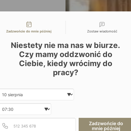
liwości kontaktu
Zadzwońcie do mnie później
Zostaw wiadomość
Niestety nie ma nas w biurze.
Czy mamy oddzwonić do
Ciebie, kiedy wrócimy do
pracy?
Date and time slection for sch
Wybierz datę
Wybierz godzinę
Podaj poprawny numer t
Numer telefonu
Zadzwońcie do
mnie później