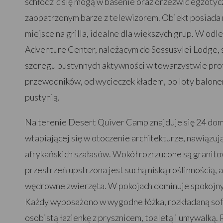
schłodzić się mogą w basenie oraz orzeźwić egzotyc
zaopatrzonym barze z telewizorem. Obiekt posiada
miejsce na grilla, idealne dla większych grup. W odl
Adventure Center, należącym do Sossusvlei Lodge, 
szeregu pustynnych aktywności w towarzystwie pro
przewodników, od wycieczek kładem, po loty balone
pustynią.
Na terenie Desert Quiver Camp znajduje się 24 dom
wtapiającej się w otoczenie architekturze, nawiązu
afrykańskich szałasów. Wokół rozrzucone są granito
przestrzeń upstrzona jest suchą niską roślinnością, 
wędrowne zwierzęta. W pokojach dominuje spokojny 
Każdy wyposażono w wygodne łóżka, rozkładaną sofę,
osobistą łazienkę z prysznicem, toaletą i umywalką.