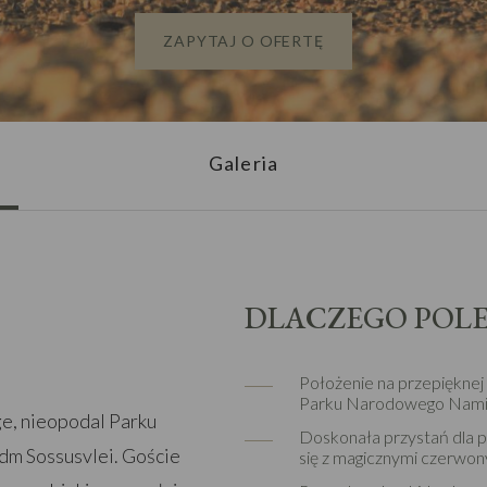
ZAPYTAJ O OFERTĘ
Galeria
DLACZEGO POL
Położenie na przepięknej
Parku Narodowego Namib
e, nieopodal Parku
Doskonała przystań dla 
m Sossusvlei. Goście
się z magicznymi czerwo