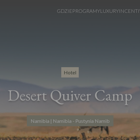
GDZIE
PROGRAMY
LUXURY
INCENTI
Hotel
Desert Quiver Camp
Namibia | Namibia - Pustynia Namib