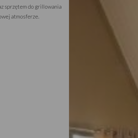
z sprzętem do grillowania
kowej atmosferze.