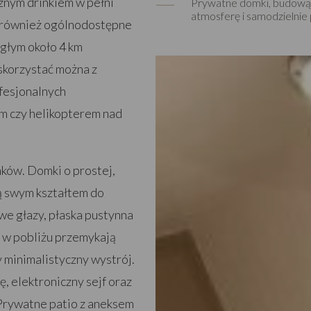
znym drinkiem w pełni
Prywatne domki, budową 
atmosferę i samodzielnie 
 również ogólnodostępne
egłym około 4 km
skorzystać można z
fesjonalnych
m czy helikopterem nad
ków. Domki o prostej,
ją swym kształtem do
we głazy, płaska pustynna
a w pobliżu przemykają
minimalistyczny wystrój.
 elektroniczny sejf oraz
 Prywatne patio z aneksem