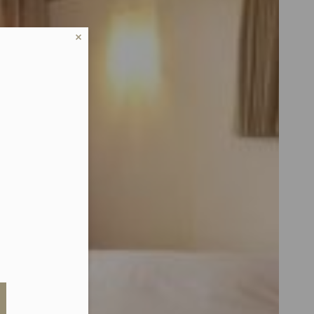
eduled call
elefonu w formacie E164