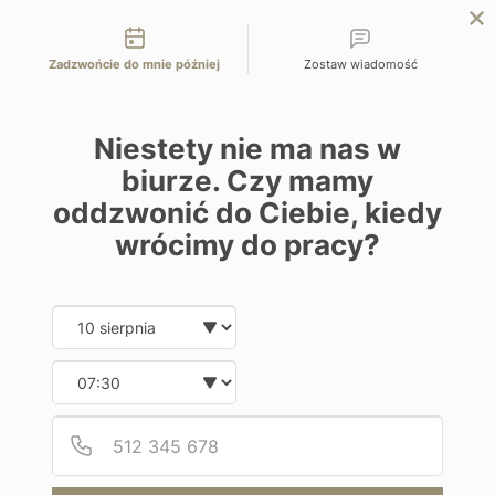
Możliwości kontaktu
EN
ZAPYTAJ O OFERTĘ
Zadzwońcie do mnie później
Zostaw wiadomość
Home
Programy
Nizuc Resort & Spa
Niestety nie ma nas w
biurze. Czy mamy
oddzwonić do Ciebie, kiedy
wrócimy do pracy?
Hotel
Date and time slection for sch
Wybierz datę
Nizuc Resort & Spa
Wybierz godzinę
Meksyk | Cancun
Podaj
Numer