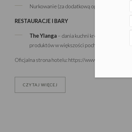
Nurkowanie (za dodatkową opłatą)
RESTAURACJE I BARY
The Ylanga
– dania kuchni kreolsko-francus
produktów w większości pochodzących z hot
Oficjalna strona hotelu:
https://www.hotelfrenchco
CZYTAJ WIĘCEJ