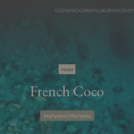
GDZIE
PROGRAMY
LUXURY
INCENTI
Hotel
French Coco
Martynika | Martynika