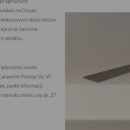
spragnionych
 widoki na Ocean
ew kokosowych dojść można
kaja oraz zaciszna
ry obiektu.
radycyjnej wioski
Caravelle Presqu’île. W
ek, punkt informacji
 lotnisko mieści się ok. 27