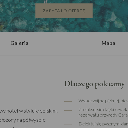
ZAPYTAJ O OFERTĘ
Galeria
Mapa
Dlaczego polecamy
Wypocznij na pięknej, pia
Zrelaksuj się dzięki rew
y hotel w stylu kreolskim,
rezerwatu przyrody Carav
Położony na półwyspie
Delektuj się pysznymi dan