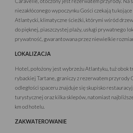
Caravelle, otoczony jest rezerwatem przyrody. Na 
niezakłóconego wypoczynku Gości czekają tu kojące
Atlantycki, klimatyczne ścieżki, którymi wśród drz
do pięknej, piaszczystej plaży, usługi prywatnego lo
prywatność, gwarantowana przez niewielkie rozmia
LOKALIZACJA
Hotel, położony jest wybrzeżu Atlantyku, tuż obok t
rybackiej Tartane, graniczy z rezerwatem przyrody 
odległości spaceru znajduje się skupisko restauracyj
turystycznej oraz kilka sklepów, natomiast najbliższe
km od hotelu.
ZAKWATEROWANIE