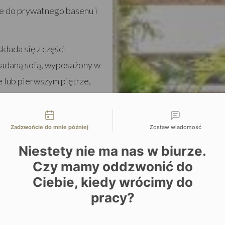
e do prywatnego basenu i
składa się z części
kładaną sofą, wyposażony w
e lub pierwszym piętrze,
liwości kontaktu
Zadzwońcie do mnie później
Zostaw wiadomość
Niestety nie ma nas w biurze.
Czy mamy oddzwonić do
Ciebie, kiedy wrócimy do
pracy?