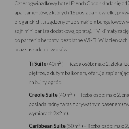
Czterogwiazdkowy hotel French Coco składa się z 
apartamentów, z których 16 posiada niewielki, pryw
eleganckich, urządzonych ze smakiem bungalowów w
sejf, mini bar (za dodatkową opłatą), TV, klimatyzacj
do parzenia herbaty, bezpłatne Wi-Fi. W łazienkach
oraz suszarki do włosów.
2 ­
Ti Suite
(40 m
) – liczba osób: max: 2, zloka
piętrze, z dużym balkonem, oferuje zapierają
na bujny ogród.
2 ­
Creole Suite
(40 m
) – liczba osób: max: 2, zn
posiada ładny taras z prywatnym basenem (zw
wymiarach 2×2 m).
2 ­
Caribbean Suite
(50 m
) – liczba osób: max: