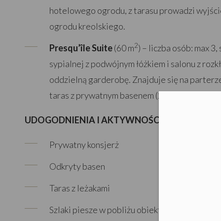
hotelowego ogrodu, z tarasu prowadzi wyjści
ogrodu kreolskiego.
2
Presqu’île Suite
(60 m
) – liczba osób: max 3, 
sypialnej z podwójnym łóżkiem i salonu z roz
oddzielną garderobę. Znajduje się na parterz
taras z prywatnym basenem (2×3 m).
Moż
UDOGODNIENIA I AKTYWNOŚCI
Prywatny konsjerż
Odkryty basen
Taras z leżakami
Szlaki piesze w pobliżu obiektu