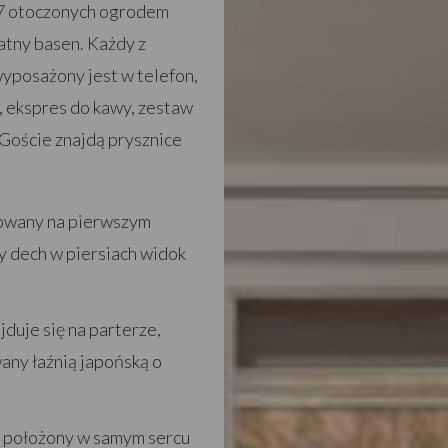
17 otoczonych ogrodem
atny basen. Każdy z
yposażony jest w telefon,
ę, ekspres do kawy, zestaw
 Goście znajdą prysznice
lizowany na pierwszym
cy dech w piersiach widok
ajduje się na parterze,
any łaźnią japońską o
 2, położony w samym sercu