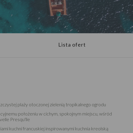
Lista ofert
szczystej plaży otoczonej zielenią tropikalnego ogrodu
elacyjnemu położeniu w cichym, spokojnym miejscu, wśród
elle Presqu'île
iami kuchni francuskiej inspirowanymi kuchnia kreolską