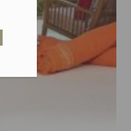
eduled call
elefonu w formacie E164