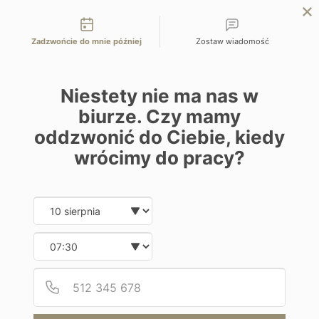
Możliwości kontaktu
EN
ZAPYTAJ O OFERTĘ
Zadzwońcie do mnie później
Zostaw wiadomość
Home
Programy
Palais Faraj Suites & Spa
Niestety nie ma nas w
biurze. Czy mamy
oddzwonić do Ciebie, kiedy
wrócimy do pracy?
Hotel
Date and time slection for sch
Wybierz datę
Palais Faraj Suites & Spa
Wybierz godzinę
Maroko | Fez
Podaj
Numer