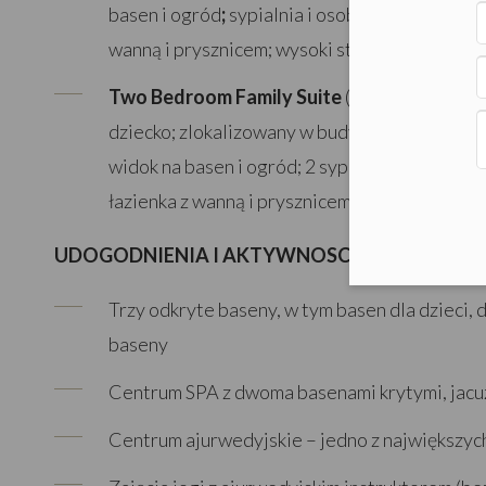
basen i ogród
;
sypialnia i osobny salon, balkon
wanną i prysznicem; wysoki standard.
2
Two Bedroom Family Suite
(97 m
) – liczba 
dziecko; zlokalizowany w budynku głównym na
widok na basen i ogród; 2 sypialnie i osobny sa
łazienka z wanną i prysznicem; wysoki standar
UDOGODNIENIA I AKTYWNOSCI
Trzy odkryte baseny, w tym basen dla dzieci,
baseny
Centrum SPA z dwoma basenami krytymi, jacuz
Centrum ajurwedyjskie – jedno z największyc