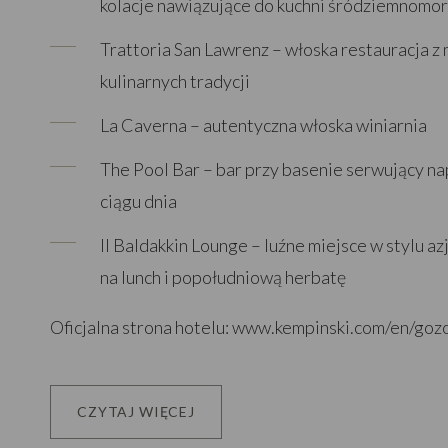
kolacje nawiązujące do kuchni śródziemnomor
Trattoria San Lawrenz – włoska restauracja z
kulinarnych tradycji
La Caverna – autentyczna włoska winiarnia
The Pool Bar – bar przy basenie serwujący nap
ciągu dnia
Il Baldakkin Lounge – luźne miejsce w stylu az
na lunch i popołudniową herbatę
Oficjalna strona hotelu:
www.kempinski.com/en/gozo
CZYTAJ WIĘCEJ