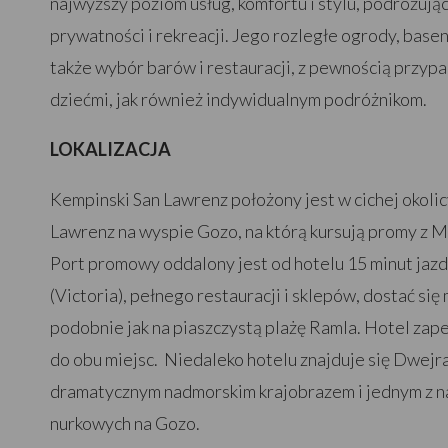
najwyższy poziom usług, komfortu i stylu, podróżuj
prywatności i rekreacji. Jego rozległe ogrody, basen
także wybór barów i restauracji, z pewnością przyp
dziećmi, jak również indywidualnym podróżnikom.
LOKALIZACJA
Kempinski San Lawrenz położony jest w cichej okolic
Lawrenz na wyspie Gozo, na którą kursują promy z Ma
Port promowy oddalony jest od hotelu 15 minut jazd
(Victoria), pełnego restauracji i sklepów, dostać się
podobnie jak na piaszczystą plażę Ramla. Hotel zap
do obu miejsc. Niedaleko hotelu znajduje się Dwejra
dramatycznym nadmorskim krajobrazem i jednym z n
nurkowych na Gozo.