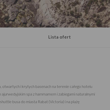
Lista ofert
 otwartych i krytych basenach na terenie całego hotelu
im ajurwedyjskim spa z hammamem i zabiegami naturalnymi
huttle busa do miasta Rabat (Victoria) i na plażę