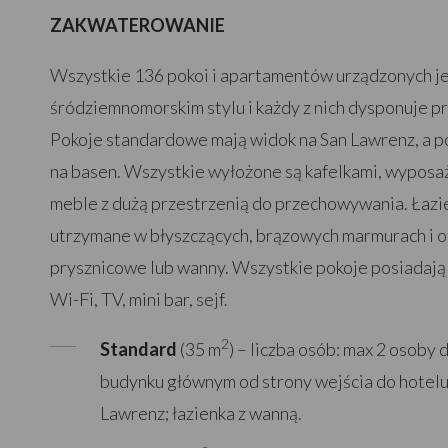
ZAKWATEROWANIE
Wszystkie 136 pokoi i apartamentów urządzonych j
śródziemnomorskim stylu i każdy z nich dysponuje 
Pokoje standardowe mają widok na San Lawrenz, a p
na basen. Wszystkie wyłożone są kafelkami, wypos
meble z dużą przestrzenią do przechowywania. Łazie
utrzymane w błyszczących, brązowych marmurach i o
prysznicowe lub wanny. Wszystkie pokoje posiadają
Wi-Fi, TV, mini bar, sejf.
2
Standard
(35 m
) – liczba osób: max 2 osoby
budynku głównym od strony wejścia do hotelu
Lawrenz; łazienka z wanną.