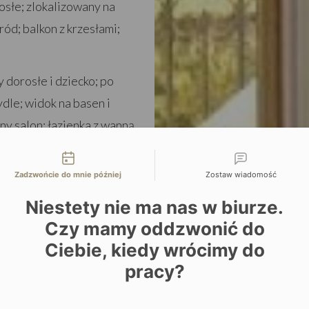
rosłe; zlokalizowany na
ód; balkon z krzesłami;
y dorosłe i dziecko; po
dle; widok na basen i
ony salon; łazienka z wanną
liwości kontaktu
Zadzwońcie do mnie później
Zostaw wiadomość
osoby dorosłe;
ejścia do hotelu, na
Niestety nie ma nas w biurze.
renz
;
sypialnia i osobny
Czy mamy oddzwonić do
rysznicem.
Ciebie, kiedy wrócimy do
pracy?
y dorosłe i dziecko;
ych piętrach; widok na