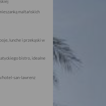
skiej
 mieszanką maltańskich
oje, lunche i przekąski w
jatyckiego bistro, idealne
/hotel-san-lawrenz