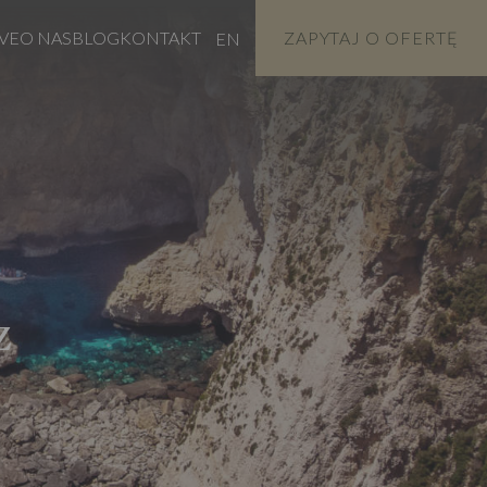
VE
O NAS
BLOG
KONTAKT
ZAPYTAJ O OFERTĘ
EN
z