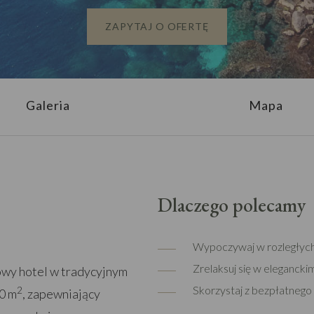
ZAPYTAJ O OFERTĘ
Galeria
Mapa
Dlaczego polecamy
Wypoczywaj w rozległych,
Zrelaksuj się w eleganck
owy hotel w tradycyjnym
Skorzystaj z bezpłatnego s
2
0 m
, zapewniający