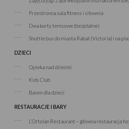
Zajęcia jogi z ajurwedyjskim instruktorem (be
Przestronna sala fitness i siłownia
Dwa korty tenisowe (bezpłatne)
Shuttle bus do miasta Rabat (Victoria) i na pl
DZIECI
Opieka nad dziećmi
Kids Club
Basen dla dzieci
RESTAURACJE I BARY
L’Ortolan Restaurant – główna restauracja ho