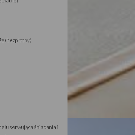
zpłatne)
ażę (bezpłatny)
telu serwująca śniadania i