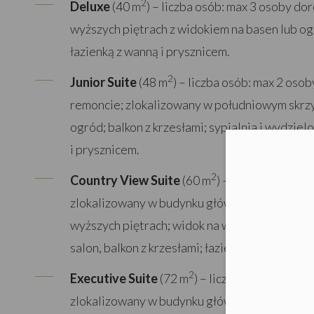
2
Deluxe
(40 m
) – liczba osób: max 3 osoby do
wyższych piętrach z widokiem na basen lub ogr
łazienką z wanną i prysznicem.
2
Junior Suite
(48 m
) – liczba osób: max 2 osob
remoncie; zlokalizowany w południowym skrzy
ogród; balkon z krzesłami; sypialnia i wydziel
i prysznicem.
Moż
2
Country View Suite
(60 m
) – liczba osób: 4 
zlokalizowany w budynku głównym od strony w
wyższych piętrach; widok na wzgórza San Law
salon, balkon z krzesłami; łazienka z wanną i p
2
Executive Suite
(72 m
) – liczba osób: 3 osob
zlokalizowany w budynku głównym na najwyższ