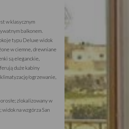
est w klasycznym
prywatnym balkonem.
okoje typu Deluxe widok
ażone w ciemne, drewniane
nki są eleganckie,
ferują duże kabiny
 klimatyzację/ogrzewanie,
 dorosłe; zlokalizowany w
; widok na wzgórza San