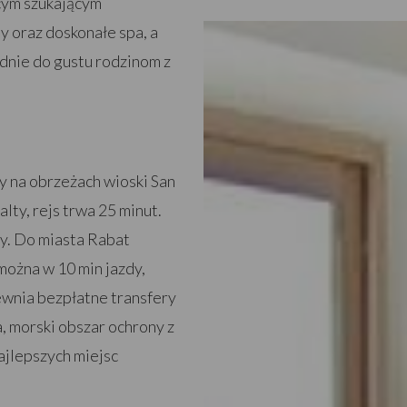
ącym szukającym
y oraz doskonałe spa, a
adnie do gustu rodzinom z
y na obrzeżach wioski San
lty, rejs trwa 25 minut.
y. Do miasta Rabat
 można w 10 min jazdy,
ewnia bezpłatne transfery
, morski obszar ochrony z
ajlepszych miejsc