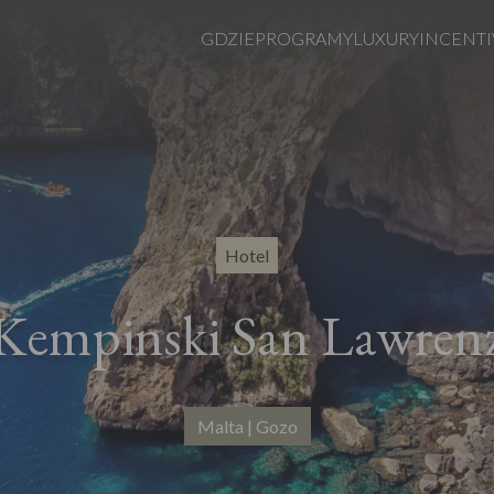
GDZIE
PROGRAMY
LUXURY
INCENTI
Hotel
Kempinski San Lawren
Malta | Gozo