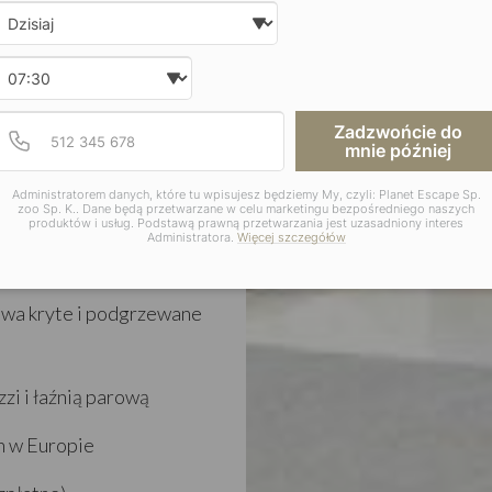
Date and time slection for sch
Wybierz datę
 z krzesłami; łazienka z
Wybierz godzinę
osób: 3 osoby dorosłe i
Podaj poprawny numer t
Numer telefonu
Zadzwońcie do
 najwyższych piętrach;
mnie później
lon, balkon z krzesłami;
Administratorem danych, które tu wpisujesz będziemy My, czyli: Planet Escape Sp.
d.
zoo Sp. K.. Dane będą przetwarzane w celu marketingu bezpośredniego naszych
produktów i usług. Podstawą prawną przetwarzania jest uzasadniony interes
Administratora.
Więcej szczegółów
 dwa kryte i podgrzewane
zi i łaźnią parową
h w Europie