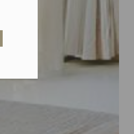
eduled call
elefonu w formacie E164