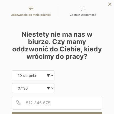
Możliwości kontaktu
EN
ZAPYTAJ O OFERTĘ
Zadzwońcie do mnie później
Zostaw wiadomość
Home
Programy
Treasures Hotel and Suites
Niestety nie ma nas w
biurze. Czy mamy
oddzwonić do Ciebie, kiedy
wrócimy do pracy?
Hotel
Date and time slection for sch
Wybierz datę
Treasures Hotel and Suites
Wybierz godzinę
Malezja | Melaka
Podaj
Numer