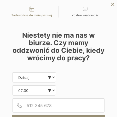
Możliwości kontaktu
EN
ZAPYTAJ O OFERTĘ
Zadzwońcie do mnie później
Zostaw wiadomość
Home
Programy
Hard Rock Maldives
Niestety nie ma nas w
biurze. Czy mamy
oddzwonić do Ciebie, kiedy
wrócimy do pracy?
Hotel
Date and time slection for sch
Wybierz datę
Hard Rock Maldives
Wybierz godzinę
Malediwy | Malediwy – Emboodhoo
Podaj
Numer