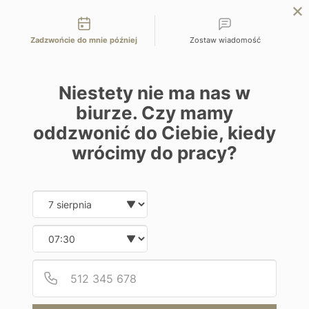
Możliwości kontaktu
EN
ZAPYTAJ O OFERTĘ
Zadzwońcie do mnie później
Zostaw wiadomość
Home
Programy
Miavana
Niestety nie ma nas w
biurze. Czy mamy
oddzwonić do Ciebie, kiedy
wrócimy do pracy?
Hotel
Date and time slection for sch
Wybierz datę
Miavana
Wybierz godzinę
Madagaskar | Nosy Anko
Podaj
Numer