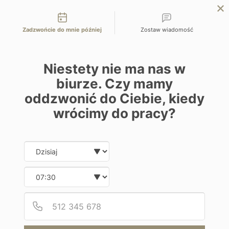
Możliwości kontaktu
EN
ZAPYTAJ O OFERTĘ
Zadzwońcie do mnie później
Zostaw wiadomość
Home
Programy
Casas Particulares
Niestety nie ma nas w
biurze. Czy mamy
oddzwonić do Ciebie, kiedy
wrócimy do pracy?
Hotel
Date and time slection for sch
Wybierz datę
Casas Particulares
Wybierz godzinę
Kuba | Vinales
Podaj
Numer