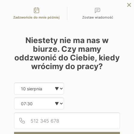
Możliwości kontaktu
EN
ZAPYTAJ O OFERTĘ
Zadzwońcie do mnie później
Zostaw wiadomość
Home
Programy
Makanda by the Sea
Niestety nie ma nas w
biurze. Czy mamy
oddzwonić do Ciebie, kiedy
wrócimy do pracy?
Hotel
Date and time slection for sch
Wybierz datę
Makanda by the Sea
Wybierz godzinę
Kostaryka | Manuel Antonio
Podaj
Numer