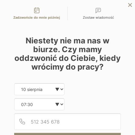
Możliwości kontaktu
EN
ZAPYTAJ O OFERTĘ
Zadzwońcie do mnie później
Zostaw wiadomość
Home
Programy
La Manigua Lodge
Niestety nie ma nas w
biurze. Czy mamy
oddzwonić do Ciebie, kiedy
wrócimy do pracy?
Hotel
Date and time slection for sch
Wybierz datę
La Manigua Lodge
Wybierz godzinę
Kolumbia | Cano Cristales
Podaj
Numer