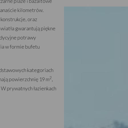
czarne plaże i bazaltowe
kanaście kilometrów.
konstrukcje, oraz
światła gwarantują piękne
adycyjne potrawy
ia w formie bufetu
podstawowych kategoriach
2
mają powierzchnię 19 m
,
. W prywatnych łazienkach