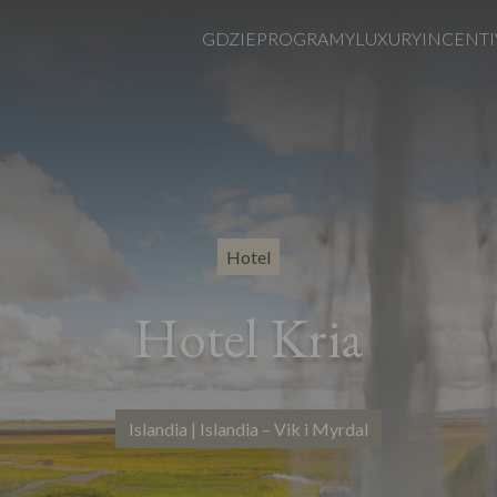
GDZIE
PROGRAMY
LUXURY
INCENTI
Hotel
Hotel Kria
Islandia | Islandia – Vik i Myrdal