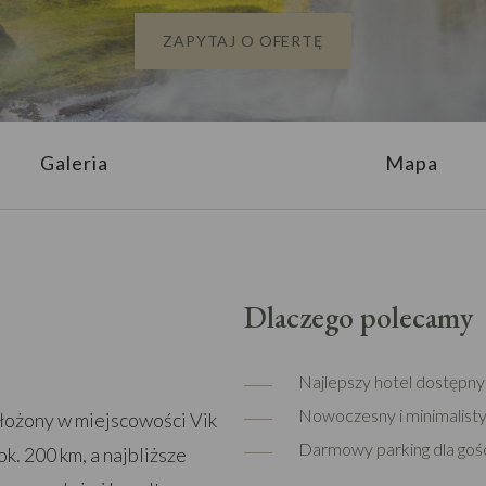
ZAPYTAJ O OFERTĘ
Galeria
Mapa
Dlaczego polecamy
Najlepszy hotel dostępny 
Nowoczesny i minimalisty
łożony w miejscowości Vik
Darmowy parking dla gośc
k. 200 km, a najbliższe