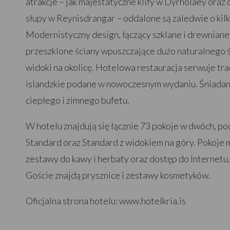
atrakcje – jak majestatyczne klify w Dyrholaey oraz 
słupy w Reynisdrangar – oddalone są zaledwie o kil
Modernistyczny design, łączący szklane i drewniane 
przeszklone ściany wpuszczające dużo naturalnego 
widoki na okolicę. Hotelowa restauracja serwuje tr
islandzkie podane w nowoczesnym wydaniu. Śniadan
ciepłego i zimnego bufetu.
W hotelu znajdują się łącznie 73 pokoje w dwóch, 
Standard oraz Standard z widokiem na góry. Pokoje 
zestawy do kawy i herbaty oraz dostęp do Internetu
Goście znajdą prysznice i zestawy kosmetyków.
Oficjalna strona hotelu: www.hotelkria.is