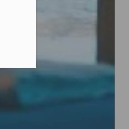
lefonu w formacie E164