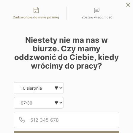
Możliwości kontaktu
EN
ZAPYTAJ O OFERTĘ
Zadzwońcie do mnie później
Zostaw wiadomość
Home
Programy
Grand Mutiara
Niestety nie ma nas w
biurze. Czy mamy
oddzwonić do Ciebie, kiedy
wrócimy do pracy?
Hotel
Date and time slection for sch
Wybierz datę
Grand Mutiara
Wybierz godzinę
Indonezja | Indonezja - Berastagi
Podaj
Numer