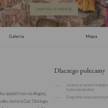
ZAPYTAJ O OFERTĘ
Galeria
Mapa
Dlaczego polecamy
Jedyne w swoim rodzaju d
łodzi mieszkalnej
by spędzić noc na długiej,
Dogodnie wyposażone pr
rodku Jeziora Dal. Obsługa