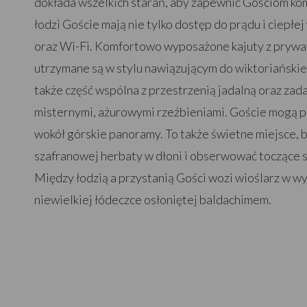
dokłada wszelkich starań, aby zapewnić Gościom k
łodzi Goście mają nie tylko dostęp do prądu i ciepłej
oraz Wi-Fi. Komfortowo wyposażone kajuty z prywa
utrzymane są w stylu nawiązującym do wiktoriańskieg
także część wspólna z przestrzenią jadalną oraz za
misternymi, ażurowymi rzeźbieniami. Goście mogą p
wokół górskie panoramy. To także świetne miejsce, b
szafranowej herbaty w dłoni i obserwować toczące si
Między łodzią a przystanią Gości wozi wioślarz w w
niewielkiej łódeczce osłoniętej baldachimem.