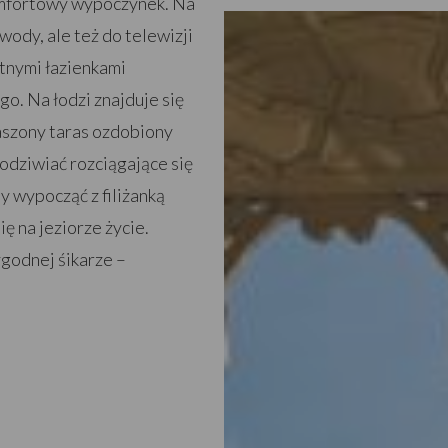
omfortowy wypoczynek. Na
 wody, ale też do telewizji
tnymi łazienkami
o. Na łodzi znajduje się
daszony taras ozdobiony
odziwiać rozciągające się
y wypocząć z filiżanką
ę na jeziorze życie.
ygodnej śikarze –