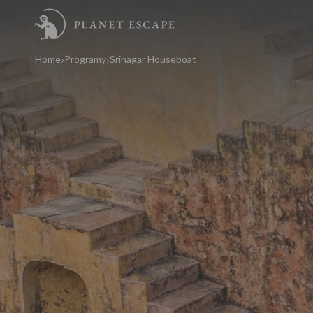
Home
Programy
Srinagar Houseboat