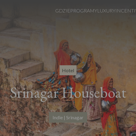
GDZIE
PROGRAMY
LUXURY
INCENTI
Hotel
Srinagar Houseboat
Indie | Srinagar