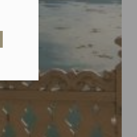
eduled call
elefonu w formacie E164