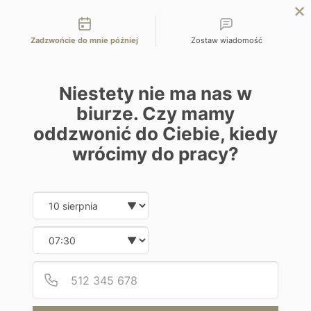
Możliwości kontaktu
EN
ZAPYTAJ O OFERTĘ
Zadzwońcie do mnie później
Zostaw wiadomość
Home
Programy
Villa Sumaya
Niestety nie ma nas w
biurze. Czy mamy
oddzwonić do Ciebie, kiedy
wrócimy do pracy?
Hotel
Date and time slection for sch
Wybierz datę
Villa Sumaya
Wybierz godzinę
Gwatemala | Atitlan
Podaj
Numer