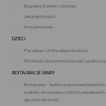
Bezpłatny transfer z lotniska
Lekcje gotowania
Kino plenerowe
DZIECI
Plac zabaw i strefa zabaw dla dzieci
Możliwość dostawienia łóżeczek i opieki na ż
RESTAURACJE I BARY
Restauracje – kuchnia inspirowana lokalnymi
smakami, serwowana w różnych, wyjątkowych lo
ogrodzie lub w willi.