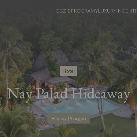
GDZIE
PROGRAMY
LUXURY
INCENTI
Hotel
Nay Palad Hideaway
Filipiny | Siargao