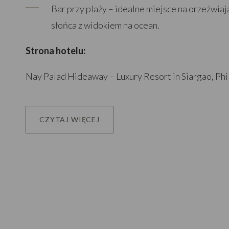
Bar przy plaży – idealne miejsce na orzeźwiaj
słońca z widokiem na ocean.
Strona hotelu:
Nay Palad Hideaway – Luxury Resort in Siargao, Phi
CZYTAJ WIĘCEJ