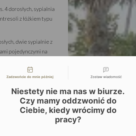
s. 4 dorosłych, sypialnia
antresoli z łóżkiem typu
osłych, dwie sypialnie z
żkami pojedynczymi na
n, jadalnia wewnętrzna i
liwości kontaktu
Zadzwońcie do mnie później
Zostaw wiadomość
. 6 dorosłych, dwie
Niestety nie ma nas w biurze.
as z widokiem na ocean,
Czy mamy oddzwonić do
Ciebie, kiedy wrócimy do
rosłych, cztery sypialnie,
pracy?
ienna i tarasy, domek na