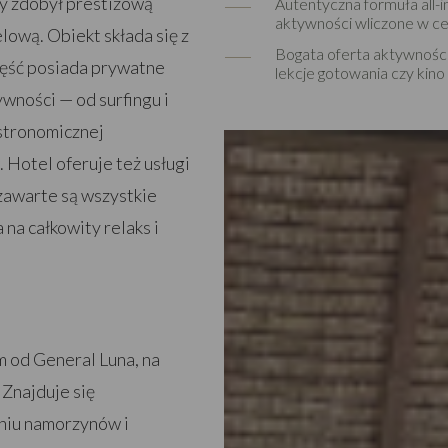
ry zdobył prestiżową
Autentyczna formuła all-in
aktywności wliczone w c
ową. Obiekt składa się z
Bogata oferta aktywności 
część posiada prywatne
lekcje gotowania czy kin
wności — od surfingu i
astronomicznej
 Hotel oferuje też usługi
 zawarte są wszystkie
 na całkowity relaks i
m od General Luna, na
Znajduje się
eniu namorzynów i