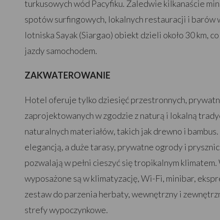
turkusowych wód Pacyfiku. Zaledwie kilkanaście minu
spotów surfingowych, lokalnych restauracji i barów
lotniska Sayak (Siargao) obiekt dzieli około 30 km, c
jazdy samochodem.
ZAKWATEROWANIE
Hotel oferuje tylko dziesięć przestronnych, prywatny
zaprojektowanych w zgodzie z naturą i lokalną tradyc
naturalnych materiałów, takich jak drewno i bambus.
elegancją, a duże tarasy, prywatne ogrody i pryszn
pozwalają w pełni cieszyć się tropikalnym klimatem.
wyposażone są w klimatyzację, Wi-Fi, minibar, ekspre
zestaw do parzenia herbaty, wewnętrzny i zewnętrz
strefy wypoczynkowe.