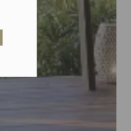
eduled call
elefonu w formacie E164