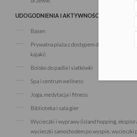
drzewie.
UDOGODNIENIA I AKTYWNOŚCI
Basen
Prywatna plaża z dostępem do sportów wodny
kajaki)
Boisko do padla i siatkówki
Spa i centrum wellness
Joga, medytacja i fitness
Biblioteka i sala gier
Wycieczki i wyprawy (island hopping, eksplo
wycieczki samochodem po wyspie, wycieczki p