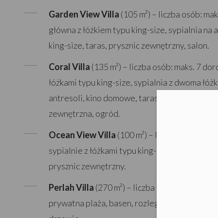
Garden View Villa
(105 m²) – liczba osób: mak
główna z łóżkiem typu king-size, sypialnia na 
king-size, taras, prysznic zewnętrzny, salon.
Coral Villa
(135 m²) – liczba osób: maks. 7 dor
łóżkami typu king-size, sypialnia z dwoma łó
antresoli, kino domowe, taras, prywatny base
Moż
zewnętrzna, ogród.
Ocean View Villa
(100 m²) – liczba osób: maks
sypialnie z łóżkami typu king-size, basen, tar
prysznic zewnętrzny.
Perlah Villa
(270 m²) – liczba osób: maks. 9 do
prywatna plaża, basen, rozległa przestrzeń dz