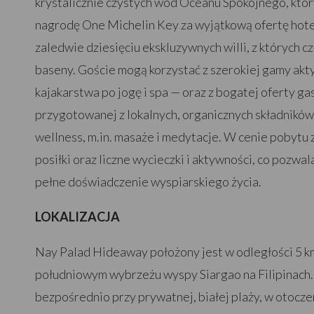
krystalicznie czystych wód Oceanu Spokojnego, któ
nagrodę One Michelin Key za wyjątkową ofertę hotel
zaledwie dziesięciu ekskluzywnych willi, z których 
baseny. Goście mogą korzystać z szerokiej gamy akty
kajakarstwa po jogę i spa — oraz z bogatej oferty g
przygotowanej z lokalnych, organicznych składników.
wellness, m.in. masaże i medytacje. W cenie pobytu
posiłki oraz liczne wycieczki i aktywności, co pozwala
pełne doświadczenie wyspiarskiego życia.
LOKALIZACJA
Nay Palad Hideaway położony jest w odległości 5 k
południowym wybrzeżu wyspy Siargao na Filipinach. 
bezpośrednio przy prywatnej, białej plaży, w otocz