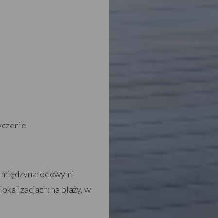
yczenie
 i międzynarodowymi
kalizacjach: na plaży, w