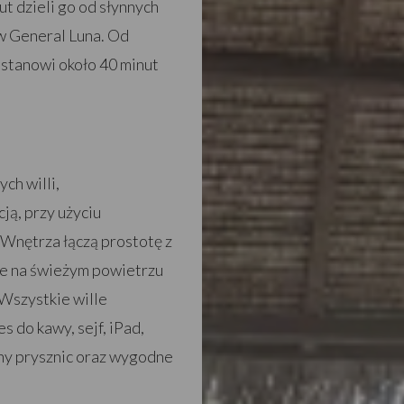
t dzieli go od słynnych
 w General Luna. Od
o stanowi około 40 minut
ch willi,
ją, przy użyciu
 Wnętrza łączą prostotę z
ice na świeżym powietrzu
 Wszystkie wille
s do kawy, sejf, iPad,
ny prysznic oraz wygodne