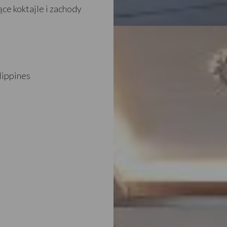
ące koktajle i zachody
lippines