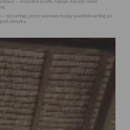
clusive — wszystkie posiłki, napoje, masaże i wiele
enę
— od surfingu, przez wyprawy łodzią i paddleboarding, po
o pod chmurką