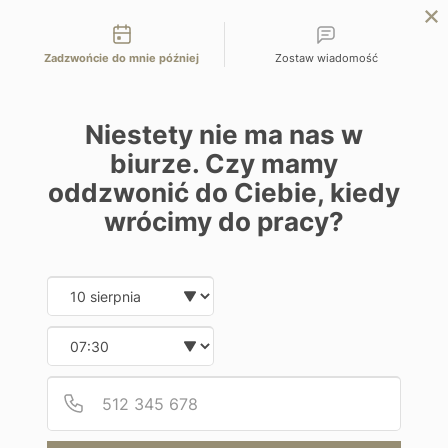
Możliwości kontaktu
EN
ZAPYTAJ O OFERTĘ
Zadzwońcie do mnie później
Zostaw wiadomość
Home
Programy
Parklane a Luxury Collection Resort & Spa
Niestety nie ma nas w
biurze. Czy mamy
oddzwonić do Ciebie, kiedy
wrócimy do pracy?
Hotel
Parklane a Luxury Collection Resort
Date and time slection for sch
Wybierz datę
& Spa
Wybierz godzinę
Cypr | Limassol
Podaj
Numer