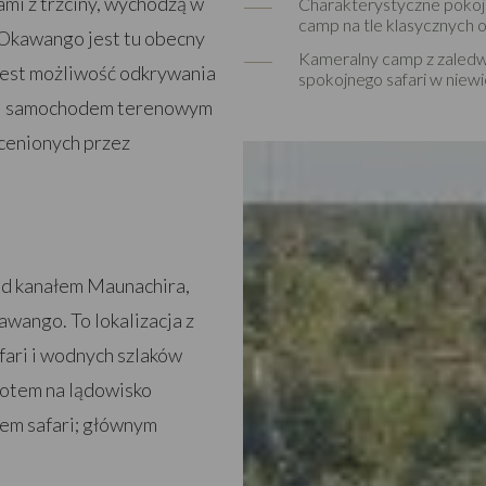
mi z trzciny, wychodzą w
Charakterystyczne pokoj
camp na tle klasycznych 
y Okawango jest tu obecny
Kameralny camp z zaledwi
jest możliwość odkrywania
spokojnego safari w niewi
ri samochodem terenowym
 cenionych przez
ad kanałem Maunachira,
wango. To lokalizacja z
fari i wodnych szlaków
lotem na lądowisko
em safari; głównym