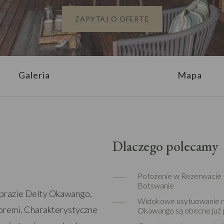
ZAPYTAJ O OFERTĘ
Galeria
Mapa
Dlaczego polecamy
Położenie w Rezerwacie M
Botswanie
obrazie Delty Okawango,
Widokowe usytuowanie na
oremi. Charakterystyczne
Okawango są obecne już 