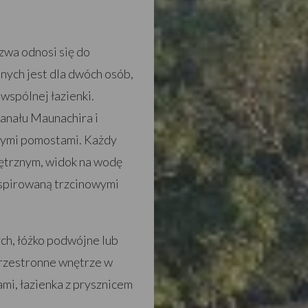
zwa odnosi się do
nych jest dla dwóch osób,
 wspólnej łazienki.
anału Maunachira i
nymi pomostami. Każdy
ętrznym, widok na wodę
nspirowaną trzcinowymi
ych, łóżko podwójne lub
przestronne wnętrze w
ami, łazienka z prysznicem