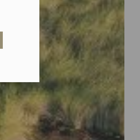
eduled call
elefonu w formacie E164