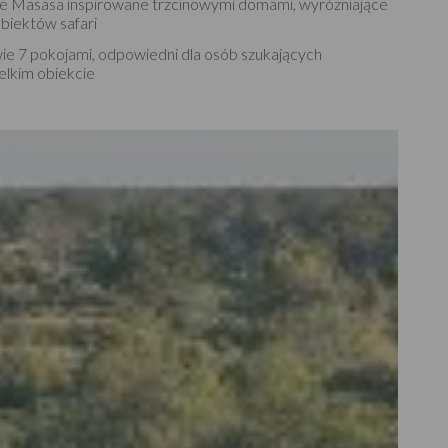
e Masasa inspirowane trzcinowymi domami, wyróżniające
obiektów safari
e 7 pokojami, odpowiedni dla osób szukających
elkim obiekcie