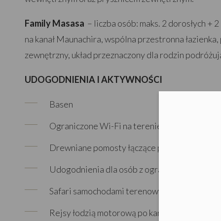
Family Masasa
– liczba osób: maks. 2 dorosłych + 2 
na kanał Maunachira, wspólna przestronna łazienka,
zewnętrzny, układ przeznaczony dla rodzin podróżują
UDOGODNIENIA I AKTYWNOŚCI
Basen
Moż
Ograniczone Wi-Fi na terenie campu
Drewniane pomosty łączące pokoje z częścią
Udogodnienia dla osób z ograniczoną mobiln
Safari samochodami terenowymi po Rezerwa
Rejsy łodzią motorową po kanałach Delty O