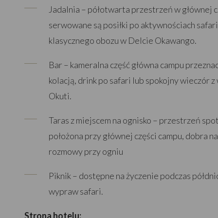
Jadalnia – półotwarta przestrzeń w głównej c
serwowane są posiłki po aktywnościach safar
klasycznego obozu w Delcie Okawango.
Bar – kameralna część główna campu przeznac
kolacją, drink po safari lub spokojny wieczór 
Okuti.
Taras z miejscem na ognisko – przestrzeń spotk
położona przy głównej części campu, dobra n
rozmowy przy ogniu
Piknik – dostępne na życzenie podczas półdn
wypraw safari.
Strona hotelu: