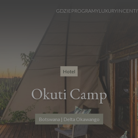
GDZIE
PROGRAMY
LUXURY
INCENTI
Hotel
Okuti Camp
Botswana | Delta Okawango