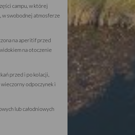
zęści campu, w której
i, w swobodnej atmosferze
zona na aperitif przed
z widokiem na otoczenie
ań przed i po kolacji,
a wieczorny odpoczynek i
iowych lub całodniowych