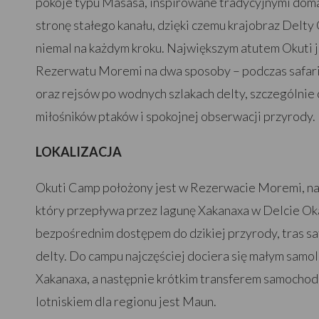
pokoje typu Masasa, inspirowane tradycyjnymi doma
stronę stałego kanału, dzięki czemu krajobraz Delt
niemal na każdym kroku. Największym atutem Okuti 
Rezerwatu Moremi na dwa sposoby – podczas safa
oraz rejsów po wodnych szlakach delty, szczególnie
miłośników ptaków i spokojnej obserwacji przyrody.
LOKALIZACJA
Okuti Camp położony jest w Rezerwacie Moremi, n
który przepływa przez lagunę Xakanaxa w Delcie Oka
bezpośrednim dostępem do dzikiej przyrody, tras sa
delty. Do campu najczęściej dociera się małym samo
Xakanaxa, a następnie krótkim transferem samochod
lotniskiem dla regionu jest Maun.