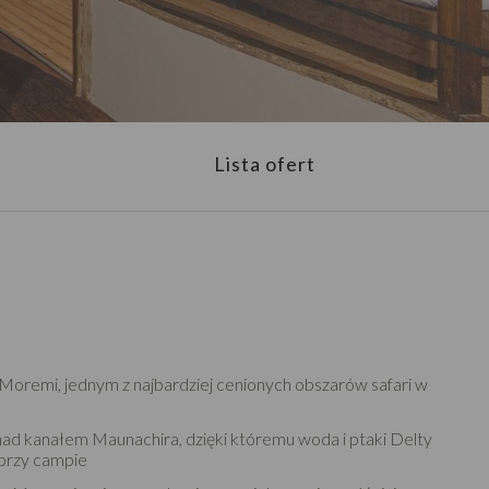
Lista ofert
oremi, jednym z najbardziej cenionych obszarów safari w
d kanałem Maunachira, dzięki któremu woda i ptaki Delty
przy campie