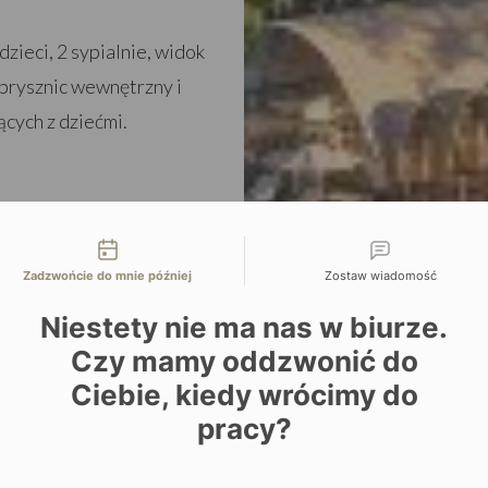
dzieci, 2 sypialnie, widok
 prysznic wewnętrzny i
cych z dziećmi.
liwości kontaktu
Zadzwońcie do mnie później
Zostaw wiadomość
Niestety nie ma nas w biurze.
 główną
Czy mamy oddzwonić do
ością
Ciebie, kiedy wrócimy do
cie Moremi
pracy?
kawango