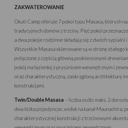
ZAKWATEROWANIE
Okuti Camp oferuje 7 pokoi typu Masasa, których na
tradycyjnych domów z trzciny. Pięć pokoi przeznaczo
a dwa pokoje rodzinne składają się z dwóch sypialni i
Wszystkie Masasa skierowane są w stronę stałego k
połączone z częścią główną podniesionymi drewnia
pokój ma łazienkę z prysznicem wewnętrznym i zewn
oraz charakterystyczną, zaokrągloną architekturę i
konstrukcjami.
Twin/Double Masasa
– liczba osób: maks. 2 dorosł
dwa łóżka pojedyncze, widok na kanał Maunachira, 
charakterystycznej konstrukcji z trzcinowymi akcent
wewnętrznym oraz prysznicem zewnętrznym.