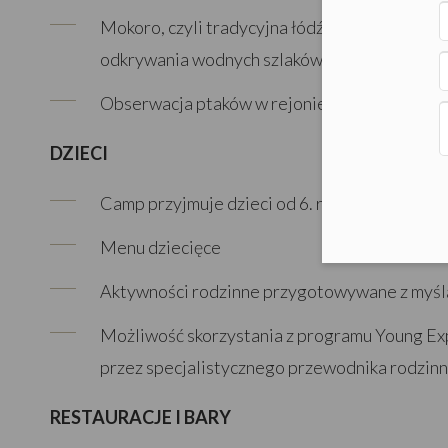
Mokoro, czyli tradycyjna łódź wykorzystywan
odkrywania wodnych szlaków delty
Obserwacja ptaków w rejonie lagun i kanałó
DZIECI
Camp przyjmuje dzieci od 6. roku życia
Menu dziecięce
Aktywności rodzinne przygotowywane z myślą
Możliwość skorzystania z programu Young E
przez specjalistycznego przewodnika rodzin
RESTAURACJE I BARY