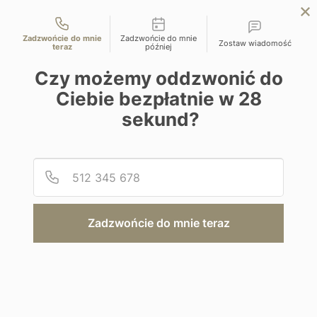
Możliwości kontaktu
EN
ZAPYTAJ O OFERTĘ
Zadzwońcie do mnie
Zadzwońcie do mnie
Zostaw wiadomość
teraz
później
Home
Programy
The Strand Hotel
Czy możemy oddzwonić do
Ciebie bezpłatnie w
28
sekund?
Podaj
Numer
Hotel
The Strand Hotel
Zadzwońcie do mnie teraz
Birma | Yangon