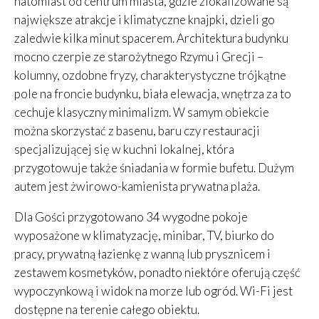
natomiast od centrum miasta, gdzie zlokalizowane są
największe atrakcje i klimatyczne knajpki, dzieli go
zaledwie kilka minut spacerem. Architektura budynku
mocno czerpie ze starożytnego Rzymu i Grecji –
kolumny, ozdobne fryzy, charakterystyczne trójkątne
pole na froncie budynku, biała elewacja, wnętrza za to
cechuje klasyczny minimalizm. W samym obiekcie
można skorzystać z basenu, baru czy restauracji
specjalizującej się w kuchni lokalnej, która
przygotowuje także śniadania w formie bufetu. Dużym
autem jest żwirowo-kamienista prywatna plaża.
Dla Gości przygotowano 34 wygodne pokoje
wyposażone w klimatyzację, minibar, TV, biurko do
pracy, prywatną łazienkę z wanną lub prysznicem i
zestawem kosmetyków, ponadto niektóre oferują część
wypoczynkową i widok na morze lub ogród. Wi-Fi jest
dostępne na terenie całego obiektu.