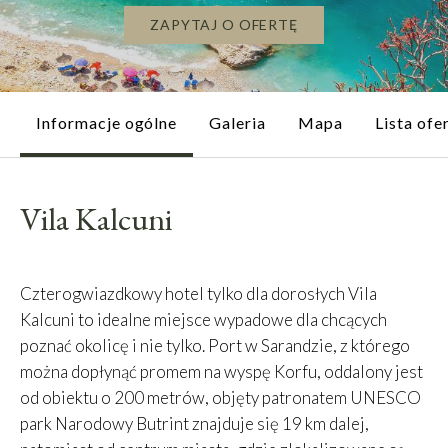
ZAPYTAJ O OFERTĘ
Informacje ogólne
Galeria
Mapa
Lista ofe
Vila Kalcuni
Czterogwiazdkowy hotel tylko dla dorosłych Vila
Kalcuni to idealne miejsce wypadowe dla chcących
poznać okolicę i nie tylko. Port w Sarandzie, z którego
można dopłynąć promem na wyspę Korfu, oddalony jest
od obiektu o 200 metrów, objęty patronatem UNESCO
park Narodowy Butrint znajduje się 19 km dalej,