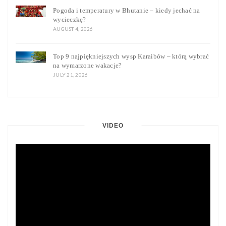
Pogoda i temperatury w Bhutanie – kiedy jechać na
wycieczkę?
AUGUST 4, 2026
Top 9 najpiękniejszych wysp Karaibów – którą wybrać
na wymarzone wakacje?
JULY 21, 2026
VIDEO