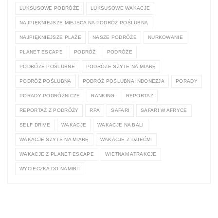
LUKSUSOWE PODRÓŻE
LUKSUSOWE WAKACJE
NAJPIĘKNIEJSZE MIEJSCA NA PODRÓŻ POŚLUBNĄ
NAJPIĘKNIEJSZE PLAŻE
NASZE PODRÓŻE
NURKOWANIE
PLANET ESCAPE
PODRÓŻ
PODRÓŻE
PODRÓŻE POŚLUBNE
PODRÓŻE SZYTE NA MIARĘ
PODRÓŻ POŚLUBNA
PODRÓŻ POŚLUBNA INDONEZJA
PORADY
PORADY PODRÓŻNICZE
RANKING
REPORTAŻ
REPORTAŻ Z PODRÓŻY
RPA
SAFARI
SAFARI W AFRYCE
SELF DRIVE
WAKACJE
WAKACJE NA BALI
WAKACJE SZYTE NA MIARĘ
WAKACJE Z DZIEĆMI
WAKACJE Z PLANET ESCAPE
WIETNAM ATRAKCJE
WYCIECZKA DO NAMIBII