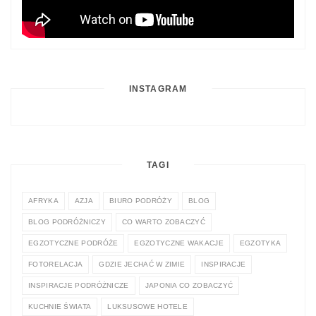
INSTAGRAM
TAGI
AFRYKA
AZJA
BIURO PODRÓŻY
BLOG
BLOG PODRÓŻNICZY
CO WARTO ZOBACZYĆ
EGZOTYCZNE PODRÓŻE
EGZOTYCZNE WAKACJE
EGZOTYKA
FOTORELACJA
GDZIE JECHAĆ W ZIMIE
INSPIRACJE
INSPIRACJE PODRÓŻNICZE
JAPONIA CO ZOBACZYĆ
KUCHNIE ŚWIATA
LUKSUSOWE HOTELE