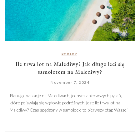
PORADY
Ile trwa lot na Malediwy? Jak długo leci się
samolotem na Malediwy?
November 7, 2024
Planując wakacje na Malediwach, jednym z pierwszych pytań,
które pojawiają się w głowie podróżnych, jest: ile trwa lot na
Malediwy? Czas spędzony w samolocie to pierwszy etap Waszej
ekscytującej podróży na jeden z najpiękniejszych tropikalnych
archipelagów na świecie. Malediwy, z ich białymi plażami,
turkusową wodą i luksusowymi hotelami, to marzenie wielu
podróżników, którzy chcą oderwać […]