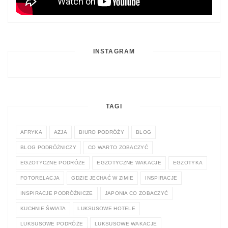
INSTAGRAM
TAGI
AFRYKA
AZJA
BIURO PODRÓŻY
BLOG
BLOG PODRÓŻNICZY
CO WARTO ZOBACZYĆ
EGZOTYCZNE PODRÓŻE
EGZOTYCZNE WAKACJE
EGZOTYKA
FOTORELACJA
GDZIE JECHAĆ W ZIMIE
INSPIRACJE
INSPIRACJE PODRÓŻNICZE
JAPONIA CO ZOBACZYĆ
KUCHNIE ŚWIATA
LUKSUSOWE HOTELE
LUKSUSOWE PODRÓŻE
LUKSUSOWE WAKACJE