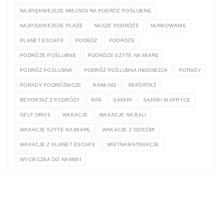
NAJPIĘKNIEJSZE MIEJSCA NA PODRÓŻ POŚLUBNĄ
NAJPIĘKNIEJSZE PLAŻE
NASZE PODRÓŻE
NURKOWANIE
PLANET ESCAPE
PODRÓŻ
PODRÓŻE
PODRÓŻE POŚLUBNE
PODRÓŻE SZYTE NA MIARĘ
PODRÓŻ POŚLUBNA
PODRÓŻ POŚLUBNA INDONEZJA
PORADY
PORADY PODRÓŻNICZE
RANKING
REPORTAŻ
REPORTAŻ Z PODRÓŻY
RPA
SAFARI
SAFARI W AFRYCE
SELF DRIVE
WAKACJE
WAKACJE NA BALI
WAKACJE SZYTE NA MIARĘ
WAKACJE Z DZIEĆMI
WAKACJE Z PLANET ESCAPE
WIETNAM ATRAKCJE
WYCIECZKA DO NAMIBII