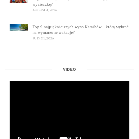
wycieczkę?
AUGUST 4, 2026
Top 9 najpiękniejszych wysp Karaibów – którą wybrać
na wymarzone wakacje?
JULY 21, 2026
VIDEO