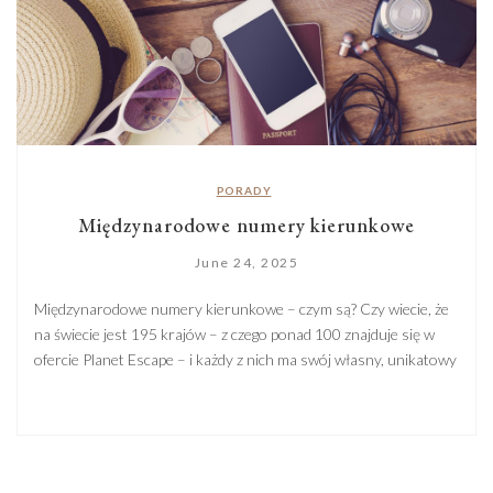
PORADY
Międzynarodowe numery kierunkowe
June 24, 2025
Międzynarodowe numery kierunkowe – czym są? Czy wiecie, że
na świecie jest 195 krajów – z czego ponad 100 znajduje się w
ofercie Planet Escape – i każdy z nich ma swój własny, unikatowy
numer kierunkowy? To trochę tak, jakby każde państwo miało
swój osobisty PIN, bez którego nie da się z nim skutecznie
połączyć. […]