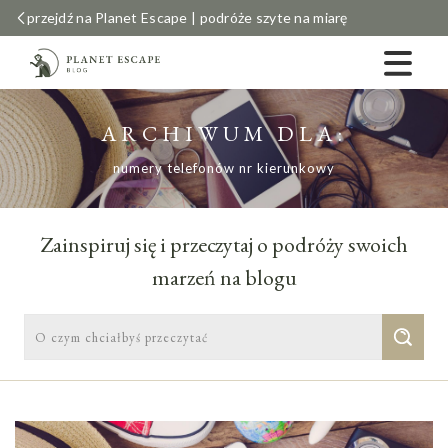
przejdź na Planet Escape | podróże szyte na miarę
ARCHIWUM DLA:
numery telefonów nr kierunkowy
Zainspiruj się i przeczytaj o podróży swoich
marzeń na blogu