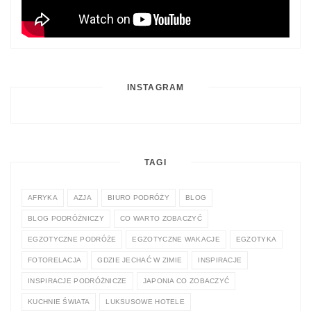
INSTAGRAM
TAGI
AFRYKA
AZJA
BIURO PODRÓŻY
BLOG
BLOG PODRÓŻNICZY
CO WARTO ZOBACZYĆ
EGZOTYCZNE PODRÓŻE
EGZOTYCZNE WAKACJE
EGZOTYKA
FOTORELACJA
GDZIE JECHAĆ W ZIMIE
INSPIRACJE
INSPIRACJE PODRÓŻNICZE
JAPONIA CO ZOBACZYĆ
KUCHNIE ŚWIATA
LUKSUSOWE HOTELE