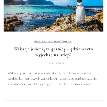
INSPIRACJE PODRÓŻNICZE
Wakacje jesienią za granicą – gdzie warto
wyjechać na urlop?
June 2, 2026
Wakacje jesienią to doskonała okazja, by odkrywać świat w
bardziej komfortowych warunkach niż podczas letniego szczytu
sezonu. Mniejsze tłumy, przyjemniejsze temperatury i często
bardziej atrakcyjne ceny sprawiają, że właśnie ta pora roku
zachęca do planowania zagranicznych podróży. Ale gdzie warto
wyjechać, gdy lato powoli odchodzi w zapomnienie? Możliwości
jest naprawdę wiele. Miłośnicy krótszych podróży mogą […]