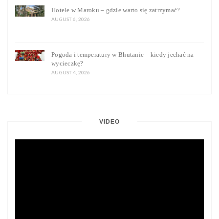
Hotele w Maroku – gdzie warto się zatrzymać?
AUGUST 6, 2026
Pogoda i temperatury w Bhutanie – kiedy jechać na
wycieczkę?
AUGUST 4, 2026
VIDEO