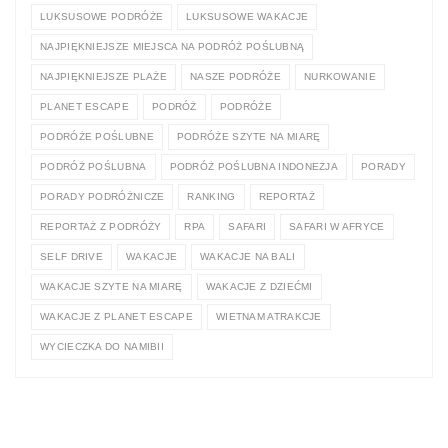
LUKSUSOWE PODRÓŻE
LUKSUSOWE WAKACJE
NAJPIĘKNIEJSZE MIEJSCA NA PODRÓŻ POŚLUBNĄ
NAJPIĘKNIEJSZE PLAŻE
NASZE PODRÓŻE
NURKOWANIE
PLANET ESCAPE
PODRÓŻ
PODRÓŻE
PODRÓŻE POŚLUBNE
PODRÓŻE SZYTE NA MIARĘ
PODRÓŻ POŚLUBNA
PODRÓŻ POŚLUBNA INDONEZJA
PORADY
PORADY PODRÓŻNICZE
RANKING
REPORTAŻ
REPORTAŻ Z PODRÓŻY
RPA
SAFARI
SAFARI W AFRYCE
SELF DRIVE
WAKACJE
WAKACJE NA BALI
WAKACJE SZYTE NA MIARĘ
WAKACJE Z DZIEĆMI
WAKACJE Z PLANET ESCAPE
WIETNAM ATRAKCJE
WYCIECZKA DO NAMIBII