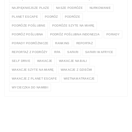
NAJPIĘKNIEJSZE PLAŻE
NASZE PODRÓŻE
NURKOWANIE
PLANET ESCAPE
PODRÓŻ
PODRÓŻE
PODRÓŻE POŚLUBNE
PODRÓŻE SZYTE NA MIARĘ
PODRÓŻ POŚLUBNA
PODRÓŻ POŚLUBNA INDONEZJA
PORADY
PORADY PODRÓŻNICZE
RANKING
REPORTAŻ
REPORTAŻ Z PODRÓŻY
RPA
SAFARI
SAFARI W AFRYCE
SELF DRIVE
WAKACJE
WAKACJE NA BALI
WAKACJE SZYTE NA MIARĘ
WAKACJE Z DZIEĆMI
WAKACJE Z PLANET ESCAPE
WIETNAM ATRAKCJE
WYCIECZKA DO NAMIBII