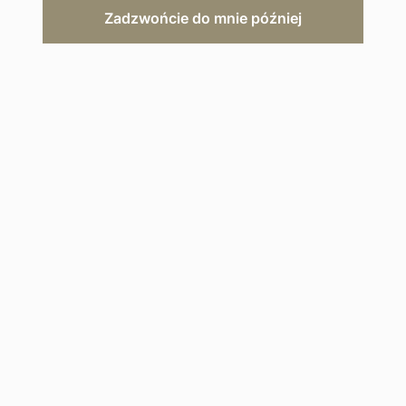
Zadzwońcie do mnie później
ZAPYTAJ O OFERTĘ
Opis hotelu
Galeria
Mapa
Kiedy jechać
7 nocy w hotelu Nobu Marbella 5* z
przelotem i transferami
Standard
5 *