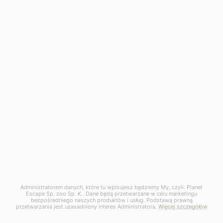
Pliki do pobrania
Proces rezerwacji
Kariera
FAQ
info@planetescape.pl
+48 12 378 67 27
Poniedziałek – Piątek
09:00 – 17:00
Administratorem danych, które tu wpisujesz będziemy My, czyli: Planet
Escape Sp. zoo Sp. K.. Dane będą przetwarzane w celu marketingu
bezpośredniego naszych produktów i usług. Podstawą prawną
przetwarzania jest uzasadniony interes Administratora.
Więcej szczegółów