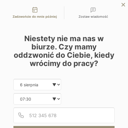
Możliwości kontaktu
przejdź na Planet Escape | podróże szyte na miarę
Zadzwońcie do mnie później
Zostaw wiadomość
EN
ZAPYTAJ O OFERTĘ
Home
Hiszpania
Nobu Marbella 5*
Niestety nie ma nas w
biurze. Czy mamy
oddzwonić do Ciebie, kiedy
wrócimy do pracy?
Wypoczynek na plaży
Date and time slection for sch
Wybierz datę
Nobu Marbella 5*
Wybierz godzinę
Hiszpania | Marbella
Podaj
Numer
Od 17100 zł / os
8 dni