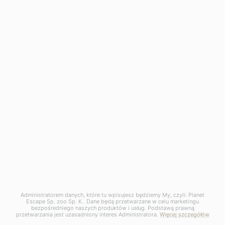
Od 19800 zł / os
8 dni
Administratorem danych, które tu wpisujesz będziemy My, czyli: Planet
Escape Sp. zoo Sp. K.. Dane będą przetwarzane w celu marketingu
bezpośredniego naszych produktów i usług. Podstawą prawną
przetwarzania jest uzasadniony interes Administratora.
Więcej szczegółów