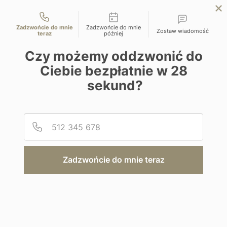
Możliwości kontaktu
przejdź na Planet Escape | podróże szyte na miarę
Zadzwońcie do mnie
Zadzwońcie do mnie
Zostaw wiadomość
teraz
później
EN
ZAPYTAJ O OFERTĘ
Czy możemy oddzwonić do
Home
Malediwy
Conrad Maldives Rangali Island 5*
Ciebie bezpłatnie w
28
sekund?
Podaj
Numer
Wypoczynek na plaży
Conrad Maldives Rangali Island 5*
Zadzwońcie do mnie teraz
Malediwy | Południowy Atol Ari
Od 24600 zł / os
9 dni