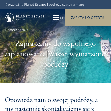
przejdź na Planet Escape | podróże szyte na miarę
EN
ZAPYTAJ O OFERTĘ
Home
Kontakt
Zapraszamy do wspólnego
zaplanowania Waszej wymarzonej
podróży
Opowiedz nam o swojej podróży, a
my następnie skontaktujemy się z