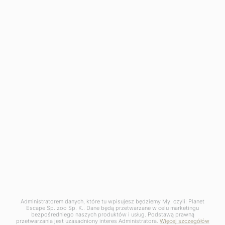
BIURO KRAKÓW
Planet Escape Sp. z o.o. Sp. K.
ul. Krowoderska 52/l.u. 2
31-158 Kraków
BIURO WARSZAWA - Dział Incentive
Żurawia 6/12, lokal 758-759
00-503 Warszawa
KRS: 0000588527
REGON: 363140085
NIP: 6762496899
PLN 30 1140 1081 0000 4195 6800 1001
Administratorem danych, które tu wpisujesz będziemy My, czyli: Planet
USD 73 1140 1081 0000 4195 6800 1003
Escape Sp. zoo Sp. K.. Dane będą przetwarzane w celu marketingu
bezpośredniego naszych produktów i usług. Podstawą prawną
EUR 46 1140 1081 0000 4195 6800 1004
przetwarzania jest uzasadniony interes Administratora.
Więcej szczegółów