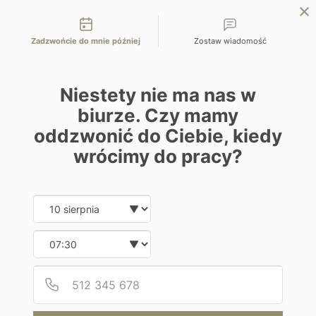
Możliwości kontaktu
przejdź na Planet Escape | podróże szyte na miarę
Zadzwońcie do mnie później
Zostaw wiadomość
EN
ZAPYTAJ O OFERTĘ
Home
Programy
&Beyond Sossusvlei Desert Lodge
Niestety nie ma nas w
biurze. Czy mamy
oddzwonić do Ciebie, kiedy
wrócimy do pracy?
Date and time slection for sch
Wybierz datę
Hotel
Wybierz godzinę
&Beyond Sossusvlei Desert Lodge
Podaj
Numer
Namibia | Park Narodowy Namib Naukluft