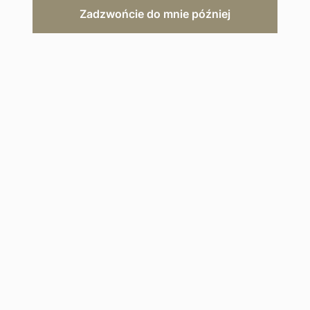
Zadzwońcie do mnie później
ZAPYTAJ O OFERTĘ
Opis hotelu
Galeria
Mapa
Wśród wydm i tajemniczych
krajobrazów Namibii Sossusvlei
Desert Lodge stanowi prawdziwą
oazę luksusu i spokoju.