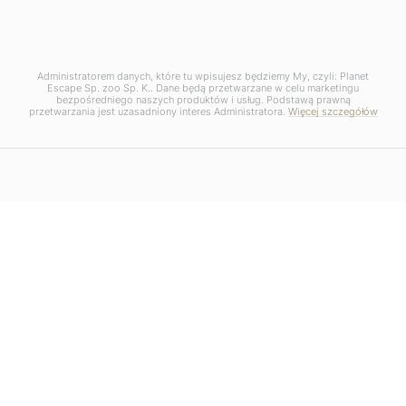
Administratorem danych, które tu wpisujesz będziemy My, czyli: Planet
Escape Sp. zoo Sp. K.. Dane będą przetwarzane w celu marketingu
bezpośredniego naszych produktów i usług. Podstawą prawną
przetwarzania jest uzasadniony interes Administratora.
Więcej szczegółów
PORADY
Pogoda i temperatury w Bhutanie –
kiedy jechać na wycieczkę?
4 SIERPNIA, 2026