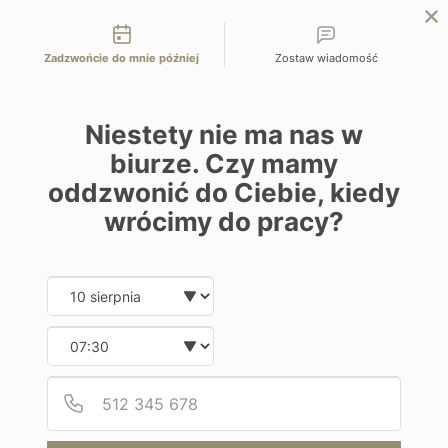
Możliwości kontaktu
przejdź na Planet Escape | podróże szyte na miarę
Zadzwońcie do mnie później
Zostaw wiadomość
EN
ZAPYTAJ O OFERTĘ
Home
Programy
Etereo
Niestety nie ma nas w
biurze. Czy mamy
oddzwonić do Ciebie, kiedy
wrócimy do pracy?
Date and time slection for sch
Wybierz datę
Hotel
Wybierz godzinę
Etereo
Podaj
Numer
Meksyk | Playa del Carmen