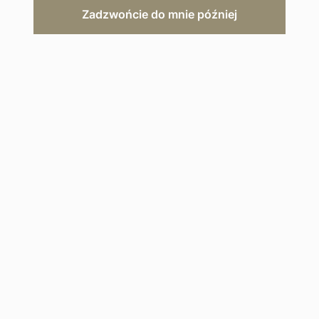
Zadzwońcie do mnie później
ZAPYTAJ O OFERTĘ
Opis hotelu
Galeria
Mapa
Ten luksusowy hotel oferuje dostęp
do plaż, które oczarują całą rodzinę,
niezwykłą kuchnię oraz spa
ułatwiające odmłodzenie w każdym
tego słowa znaczeniu.