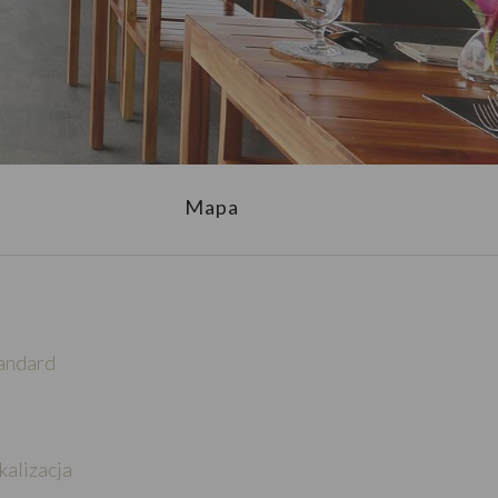
Mapa
andard
kalizacja