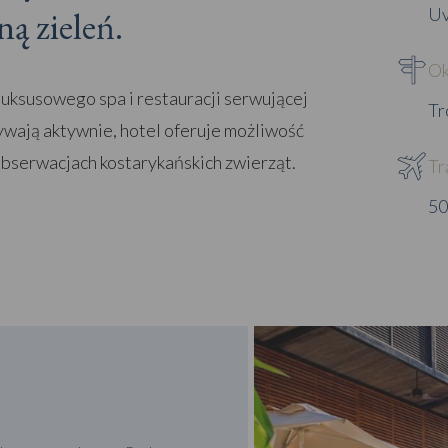
ą zieleń.
Uv
Ok
 luksusowego spa i restauracji serwującej
Tr
zywają aktywnie, hotel oferuje możliwość
obserwacjach kostarykańskich zwierząt.
Tr
50