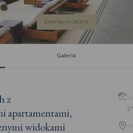
ZAPYTAJ O OFERTĘ
Galeria
h z
St
5 *
i apartamentami,
cznymi widokami
Lo