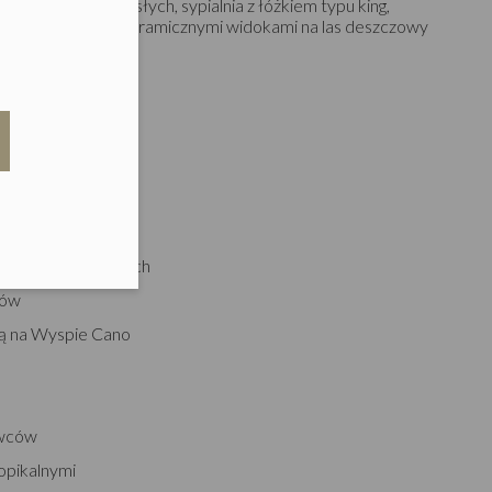
eduled call
osób: maks. 2 dorosłych, sypialnia z łóżkiem typu king,
lowany taras z panoramicznymi widokami na las deszczowy
RAKCJE
elefonu w formacie E164
 parków narodowych
bów
tlą na Wyspie Cano
iwców
ropikalnymi