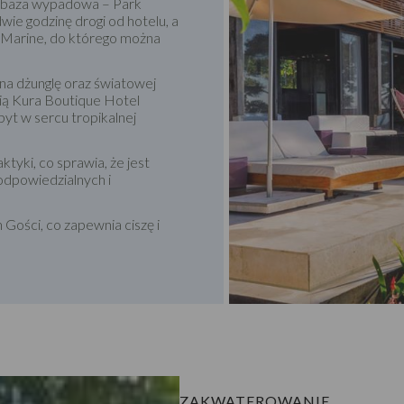
ała baza wypadowa – Park
ie godzinę drogi od hotelu, a
a Marine, do którego można
 na dżunglę oraz światowej
ynią Kura Boutique Hotel
t w sercu tropikalnej
tyki, co sprawia, że jest
dpowiedzialnych i
Gości, co zapewnia ciszę i
ZAKWATEROWANIE