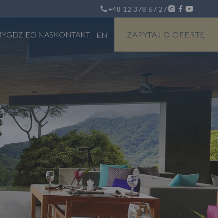
+48 12 378 67 27
MY
GDZIE
O NAS
KONTAKT
ZAPYTAJ O OFERTĘ
EN