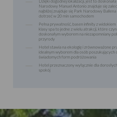
Dzięki dogodnej lokalizacji, jest to doskon
Narodowy Manuel Antonio znajduje się zaledw
najbliżej znajduje się Park Narodowy Ballen
dotrzeć w 20 min samochodem
Pełna prywatność, basen infinity z widokiem
klasy spa to jedne z wielu atrakcji, które cz
doskonałym wyborem na niezapomniany poby
przyrody
Hotel stawia na ekologię i zrównoważone prak
idealnym wyborem dla osób poszukujących o
świadomych form podróżowania
Hotel przeznaczony wyłącznie dla dorosłych 
spokój