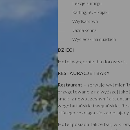
Lekcje surfingu
Rafting, SUP, kajaki
Wędkarstwo
Jazda konna
Wycieczki na quadach
DZIECI
Hotel wyłącznie dla dorosłych.
RESTAURACJE I BARY
Restaurant –
serwuje wyśmienite
przygotowane z najwyższej jakoś
smaki z nowoczesnymi akcentami,
wegetariańskie i wegańskie. Re
którego rozciąga się zapierający
Hotel posiada także bar, w któr