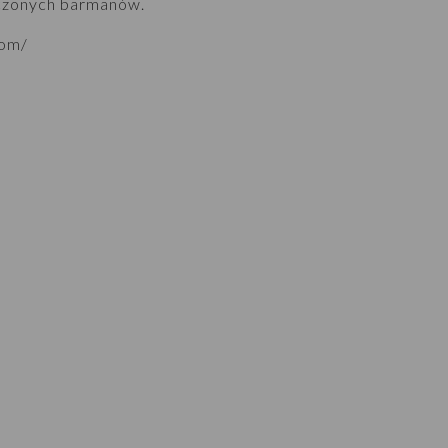
czonych barmanów.
com/