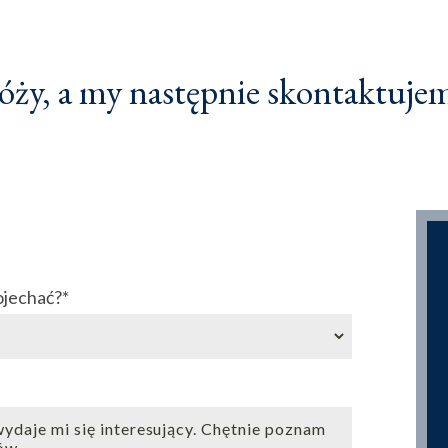
ży, a my następnie skontaktujemy
ojechać?
*