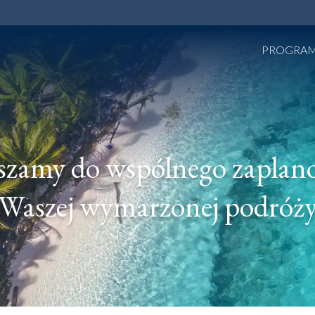
PROGRA
szamy do wspólnego zaplan
Waszej wymarzonej podróż