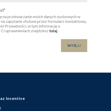
ci
*
 na przetwarzanie moich danych osobowych w
 na zapytanie złożone przez formularz kontaktowy.
yki Prywatności, w tym informację o
 Ci uprawnieniach znajdziesz
tutaj
.
az Incentive
 2