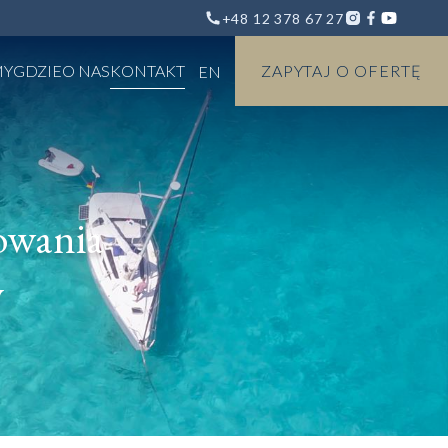
+48 12 378 67 27
MY
GDZIE
O NAS
KONTAKT
ZAPYTAJ O OFERTĘ
EN
owania
y