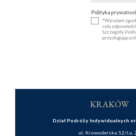
Polityka prywatnoś
*Wyrażam zgodę
celu odpowiedzi
Szczegóły Polit
przysługujących
KRAKÓW
Dział Podróży Indywidualnych or
ul. Krowoderska 52/l.u.