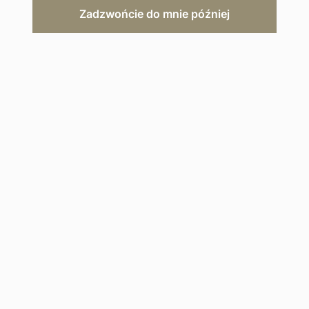
Zadzwońcie do mnie później
ZAPYTAJ O OFERTĘ
Opis hotelu
Galeria
Mapa
Four Seasons Serengeti, położony w
sercu Parku Narodowego Serengeti,
oferuje eleganckie zakwaterowanie,
znakomitą kuchnię, spa oraz
wyjątkowe możliwości obserwacji