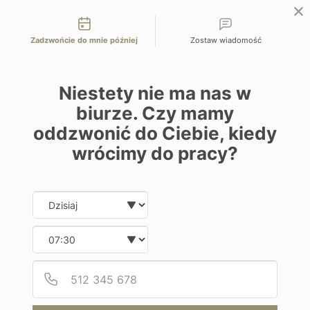
Możliwości kontaktu
przejdź na Planet Escape | podróże szyte na miarę
Zadzwońcie do mnie później
Zostaw wiadomość
EN
ZAPYTAJ O OFERTĘ
Home
Programy
Four Seasons Serenegeti
Niestety nie ma nas w
biurze. Czy mamy
oddzwonić do Ciebie, kiedy
wrócimy do pracy?
Date and time slection for sch
Wybierz datę
Hotel
Wybierz godzinę
Four Seasons Serenegeti
Podaj
Numer
Tanzania | Park Narodowy Serengeti