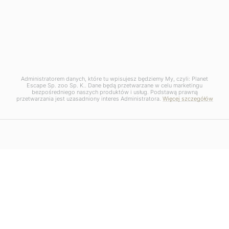
ATRAKCJE
Top 9 najpiękniejszych wysp
Karaibów – którą wybrać na
wymarzone wakacje?
Administratorem danych, które tu wpisujesz będziemy My, czyli: Planet
Escape Sp. zoo Sp. K.. Dane będą przetwarzane w celu marketingu
bezpośredniego naszych produktów i usług. Podstawą prawną
przetwarzania jest uzasadniony interes Administratora.
Więcej szczegółów
21 LIPCA, 2026