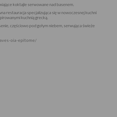
wiające koktajle serwowane nad basenem.
na restauracja specjalizująca się w nowoczesnej kuchni
spirowanymi kuchnią grecką.
asenie, częściowo pod gołym niebem, serwująca świeże
aves-oia-epitome/