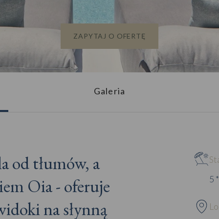
ZAPYTAJ O OFERTĘ
Galeria
la od tłumów, a
St
5 *
iem Oia - oferuje
widoki na słynną
Lo