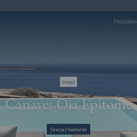
PROGRA
Hotel
Canaves Oia Epitome
Grecja | Santorini