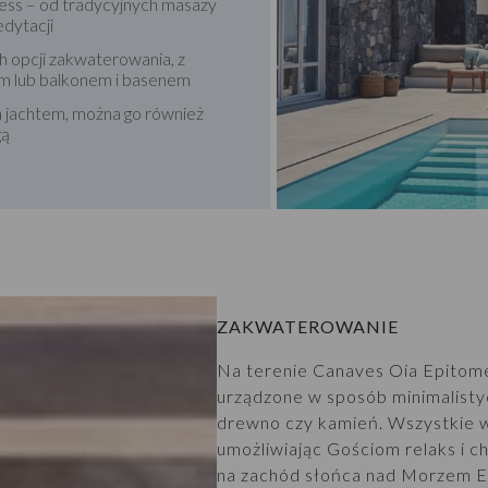
ness – od tradycyjnych masaży
edytacji
 opcji zakwaterowania, z
m lub balkonem i basenem
m jachtem, można go również
gą
ZAKWATEROWANIE
Na terenie Canaves Oia Epitome 
urządzone w sposób minimalisty
drewno czy kamień. Wszystkie w
umożliwiając Gościom relaks i c
na zachód słońca nad Morzem E