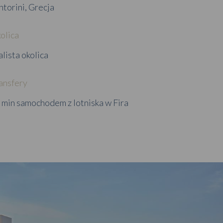
ntorini, Grecja
olica
alista okolica
ansfery
 min samochodem z lotniska w Fira