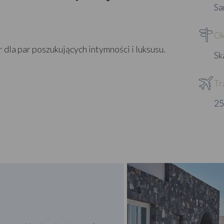
Sa
Ok
dla par poszukujących intymności i luksusu.
Sk
Tr
25