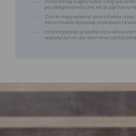
Hotel oferuje bogaty wybór usług spa i well
po zabiegi kosmetyczne, lekcje jogi i kursy m
Goście mogą wybierać spośród wielu różnych
których każda dysponuje prywatnym tarase
Hotel organizuje prywatne rejsy luksusowy
wypożyczyć na cały dzień wraz z pełną zało