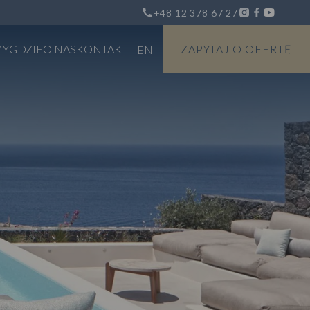
+48 12 378 67 27
MY
GDZIE
O NAS
KONTAKT
ZAPYTAJ O OFERTĘ
EN