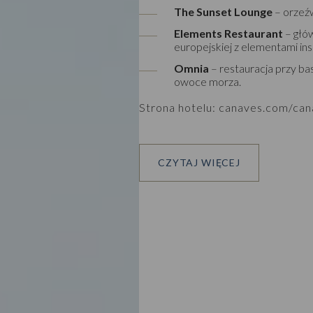
The Sunset Lounge
– orzeź
Elements Restaurant
– głów
europejskiej z elementami in
Omnia
– restauracja przy b
owoce morza.
Strona hotelu:
canaves.com/can
CZYTAJ WIĘCEJ