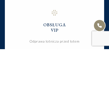
OBSŁUGA
VIP
Odprawa lotnicza przed lotem
Dedykowana obsługa concierge
Możliwy transport z domu na lotnisko w Polsce