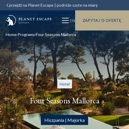
przejdź na Planet Escape | podróże szyte na miarę
EN
ZAPYTAJ O OFERTĘ
Home
Programy
Four Seasons Mallorca
Hotel
Four Seasons Mallorca
Hiszpania | Majorka