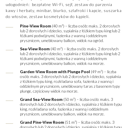
udogodnień: bezpłatne Wi-Fi, sejf, zestaw do parzenia
kawy i herbaty, minibar, biurko, szlafroki i kapcie, suszarka
do włosów, zestaw kosmetyków do kąpieli.
Pine-View Room
(40 m²) – liczba osób: maks. 2 dorosłych
lub 2 dorosłych i dziecko, sypialnia z łóżkiem typu king lub 2
łóżkami podwójnymi, łazienka z wanną i oddzielnym
prysznicem, umeblowany balkon, widok na ogród.
Sea-View Room
(40 m²) – liczba osób: maks. 2 dorosłych
lub 2 dorosłych i dziecko, sypialnia z łóżkiem typu king lub 2
łóżkami podwójnymi, łazienka z wanną i oddzielnym
prysznicem, umeblowany balkon, widok na morze.
Garden-View Room with Plunge Pool
(49 m²) – liczba
osób: maks. 3 dorosłych lub 2 dorosłych i dziecko, sypialnia
z łóżkiem typu king, rozkładana sofa, łazienka z wanną i
oddzielnym prysznicem, umeblowany taras z basenem typy
plunge, częściowy widok na morze.
Grand Sea-View Room
(50 m²) – liczba osób: maks. 3
dorosłych lub 2 dorosłych i dziecko, sypialnia z łóżkiem typu
king, rozkładana sofa, łazienka z wanną i oddzielnym
prysznicem, umeblowany balkon, widok na morze.
Grand Pine-View Room
(51 m²) – liczba osób: maks. 3
dorosłych lub 2 dorosłych i dziecko, sypialnia z łóżkiem typu