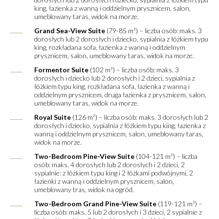
king, łazienka z wanną i oddzielnym prysznicem, salon,
umeblowany taras, widok na morze.
Grand Sea-View Suite
(79-85 m²) – liczba osób: maks. 3
dorosłych lub 2 dorosłych i dziecko, sypialnia z łóżkiem typu
king, rozkładana sofa, łazienka z wanną i oddzielnym
prysznicem, salon, umeblowany taras, widok na morze.
Formentor Suite
(102 m²) – liczba osób: maks. 3
dorosłych i dziecko lub 2 dorosłych i 2 dzieci, sypialnia z
łóżkiem typu king, rozkładana sofa, łazienka z wanną i
oddzielnym prysznicem, druga łazienka z prysznicem, salon,
umeblowany taras, widok na morze.
Royal Suite
(126 m²) – liczba osób: maks. 3 dorosłych lub 2
dorosłych i dziecko, sypialnia z łóżkiem typu king, łazienka z
wanną i oddzielnym prysznicem, salon, umeblowany taras,
widok na morze.
Two-Bedroom Pine-View Suite
(104-121 m²) – liczba
osób: maks. 4 dorosłych lub 2 dorosłych i 2 dzieci, 2
sypialnie: z łóżkiem typu king i 2 łóżkami podwójnymi, 2
łazienki z wanną i oddzielnym prysznicem, salon,
umeblowany tras, widok na ogród.
Two-Bedroom Grand Pine-View Suite
(119-121 m²) –
liczba osób: maks. 5 lub 2 dorosłych i 3 dzieci, 2 sypialnie z