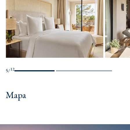
12
6
/
Mapa
Leaflet
|
©
OpenStreetMap
contributors, Tiles courtesy of
OSM France
+
−