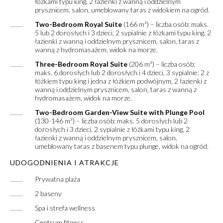
łózkami typu king, 2 łazienki z wanną i oddzielnym
prysznicem, salon, umeblowany taras z widokiem na ogród.
Two-Bedroom Royal Suite
(166 m²) – liczba osób: maks.
5 lub 2 dorosłych i 3 dzieci, 2 sypialnie z łózkami typu king, 2
łazienki z wanną i oddzielnym prysznicem, salon, taras z
wanną z hydromasażem, widok na morze.
Three-Bedroom Royal Suite
(206 m²) – liczba osób:
maks. 6 dorosłych lub 2 dorosłych i 4 dzieci, 3 sypialnie: 2 z
łóżkiem typu king i jedna z łóżkiem podwójnym, 2 łazienki z
wanną i oddzielnym prysznicem, salon, taras z wanną z
hydromasażem, widok na morze.
Two-Bedroom Garden-View Suite with Plunge Pool
(130-146 m²) – liczba osób: maks. 5 dorosłych lub 2
dorosłych i 3 dzieci, 2 sypialnie z łóżkami typu king, 2
łazienki z wanną i oddzielnym prysznicem, salon,
umeblowany taras z basenem typu plunge, widok na ogród.
UDOGODNIENIA I ATRAKCJE
Prywatna plaża
2 baseny
Spa i strefa wellness
Centrum fitness