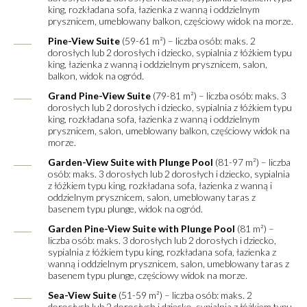
king, rozkładana sofa, łazienka z wanną i oddzielnym
prysznicem, umeblowany balkon, częściowy widok na morze.
Pine-View Suite
(59-61 m²) – liczba osób: maks. 2
dorosłych lub 2 dorosłych i dziecko, sypialnia z łóżkiem typu
king, łazienka z wanną i oddzielnym prysznicem, salon,
balkon, widok na ogród.
Grand Pine-View Suite
(79-81 m²) – liczba osób: maks. 3
dorosłych lub 2 dorosłych i dziecko, sypialnia z łóżkiem typu
king, rozkładana sofa, łazienka z wanną i oddzielnym
prysznicem, salon, umeblowany balkon, częściowy widok na
morze.
Garden-View Suite with Plunge Pool
(81-97 m²) – liczba
osób: maks. 3 dorosłych lub 2 dorosłych i dziecko, sypialnia
z łóżkiem typu king, rozkładana sofa, łazienka z wanną i
oddzielnym prysznicem, salon, umeblowany taras z
basenem typu plunge, widok na ogród.
Garden Pine-View Suite with Plunge Pool
(81 m²) –
liczba osób: maks. 3 dorosłych lub 2 dorosłych i dziecko,
sypialnia z łóżkiem typu king, rozkładana sofa, łazienka z
wanną i oddzielnym prysznicem, salon, umeblowany taras z
basenem typu plunge, częściowy widok na morze.
Sea-View Suite
(51-59 m²) – liczba osób: maks. 2
dorosłych lub 2 dorosłych i dziecko, sypialnia z łóżkiem typu