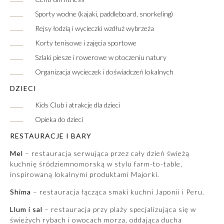
Sporty wodne (kajaki, paddleboard, snorkeling)
Rejsy łodzią i wycieczki wzdłuż wybrzeża
Korty tenisowe i zajęcia sportowe
Szlaki piesze i rowerowe w otoczeniu natury
Organizacja wycieczek i doświadczeń lokalnych
DZIECI
Kids Club i atrakcje dla dzieci
Opieka do dzieci
RESTAURACJE I BARY
Mel
– restauracja serwująca przez cały dzień świeżą
kuchnię śródziemnomorską w stylu farm-to-table,
inspirowaną lokalnymi produktami Majorki.
Shima
– restauracja łącząca smaki kuchni Japonii i Peru.
Llum i sal
– restauracja przy plaży specjalizująca się w
świeżych rybach i owocach morza, oddająca ducha