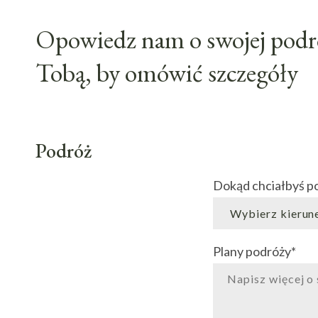
Opowiedz nam o swojej podró
Tobą, by omówić szczegóły
Podróż
Dokąd chciałbyś p
Plany podróży
*