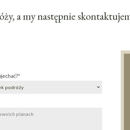
ży, a my następnie skontaktujemy
ojechać?
*