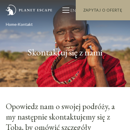
EN
ZAPYTAJ O OFERTĘ
Home
Kontakt
Skontaktuj się z nami
Opowiedz nam o swojej podróży, a
my następnie skontaktujemy się z
Tobą, by omówić szczegóły