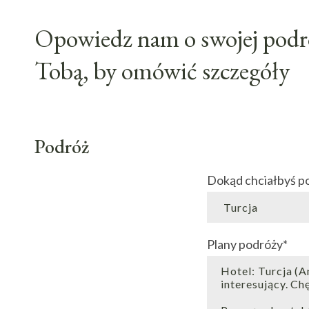
Opowiedz nam o swojej podró
Tobą, by omówić szczegóły
Podróż
Dokąd chciałbyś p
Plany podróży
*