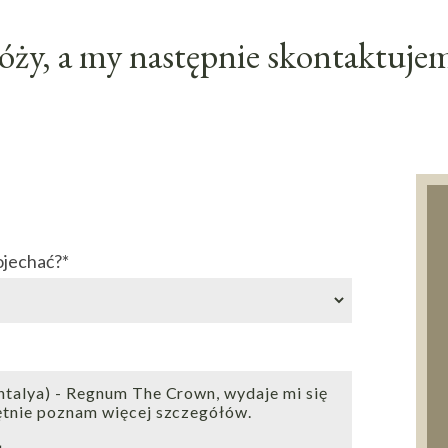
ży, a my następnie skontaktujemy
ojechać?
*