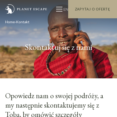
EN
ZAPYTAJ O OFERTĘ
Home
Kontakt
Skontaktuj się z nami
Opowiedz nam o swojej podróży, a
my następnie skontaktujemy się z
Tobą, by omówić szczegóły