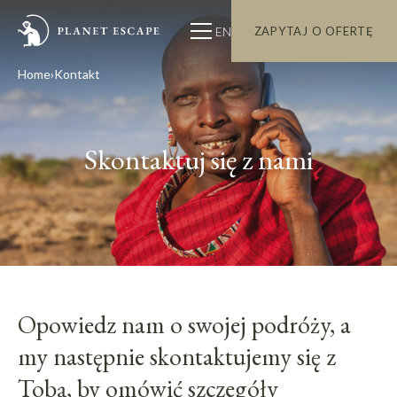
EN
ZAPYTAJ O OFERTĘ
Home
Kontakt
Skontaktuj się z nami
Opowiedz nam o swojej podróży, a
my następnie skontaktujemy się z
Tobą, by omówić szczegóły