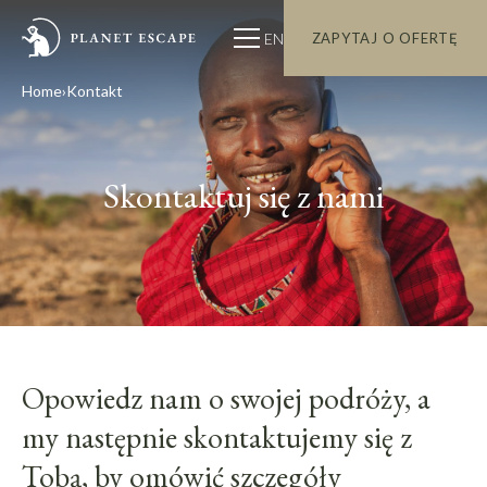
EN
ZAPYTAJ O OFERTĘ
Home
Kontakt
Skontaktuj się z nami
Opowiedz nam o swojej podróży, a
my następnie skontaktujemy się z
Tobą, by omówić szczegóły