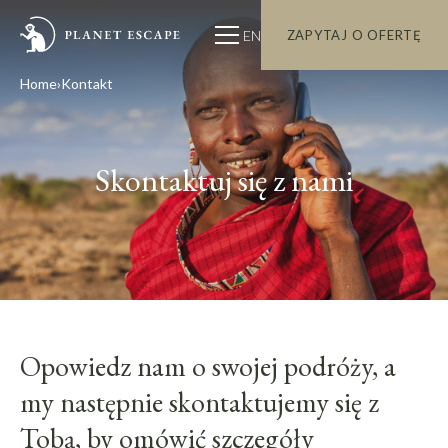
EN
ZAPYTAJ O OFERTĘ
Home
Kontakt
Skontaktuj się z nami
Opowiedz nam o swojej podróży, a
my następnie skontaktujemy się z
Tobą, by omówić szczegóły