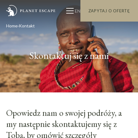
EN
ZAPYTAJ O OFERTĘ
Home
Kontakt
Skontaktuj się z nami
Opowiedz nam o swojej podróży, a
my następnie skontaktujemy się z
Tobą, by omówić szczegóły