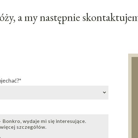
ży, a my następnie skontaktujemy
ojechać?
*