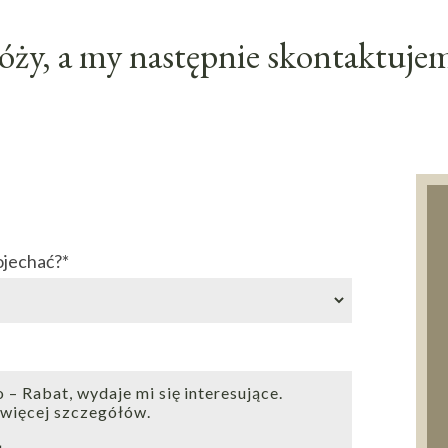
ży, a my następnie skontaktujemy
ojechać?
*