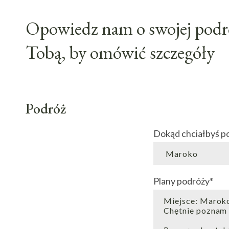
Opowiedz nam o swojej podró
Tobą, by omówić szczegóły
Podróż
Dokąd chciałbyś p
Plany podróży
*