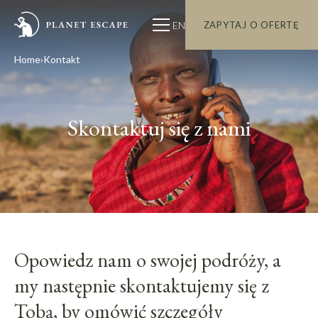
EN
ZAPYTAJ O OFERTĘ
Home
Kontakt
Skontaktuj się z nami
Opowiedz nam o swojej podróży, a
my następnie skontaktujemy się z
Tobą, by omówić szczegóły