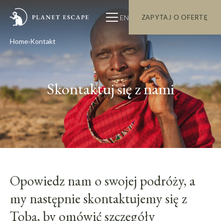
EN
ZAPYTAJ O OFERTĘ
Home
Kontakt
Skontaktuj się z nami
Opowiedz nam o swojej podróży, a
my następnie skontaktujemy się z
Tobą, by omówić szczegóły