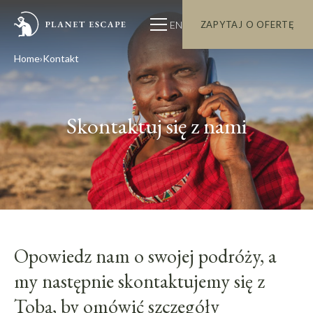
EN
ZAPYTAJ O OFERTĘ
Home
Kontakt
Skontaktuj się z nami
Opowiedz nam o swojej podróży, a
my następnie skontaktujemy się z
Tobą, by omówić szczegóły