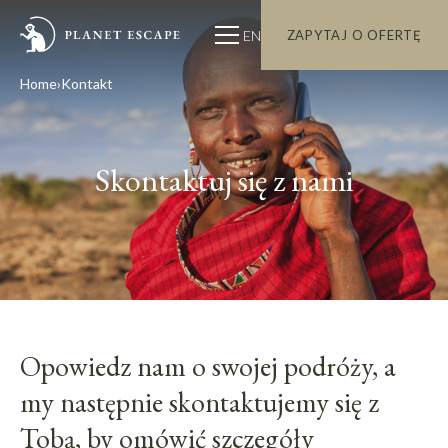
EN
ZAPYTAJ O OFERTĘ
Home
Kontakt
Skontaktuj się z nami
Opowiedz nam o swojej podróży, a
my następnie skontaktujemy się z
Tobą, by omówić szczegóły